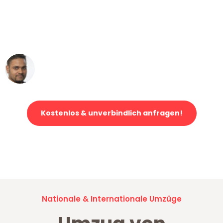
"Mein Klavier kam in unter 24 Stunden
ohne einen Kratzer an - ein
erstklassiger Service!"
Ümit Y.
Klaviertransport in Gelsenkirchen
Kostenlos & unverbindlich anfragen!
Jetzt anfragen und der nächste glückliche Kunde werden. Alle
Umzugsanfragen sind zu
100% kostenlos & unverbindlich!
Nationale & Internationale Umzüge