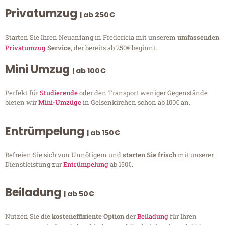
Privatumzug
| ab 250€
Starten Sie Ihren Neuanfang in Fredericia mit unserem
umfassenden
Privatumzug
Service
, der bereits ab 250€ beginnt.
Mini Umzug
| ab 100€
Perfekt für
Studierende
oder den Transport weniger Gegenstände
bieten wir
Mini-Umzüge
in Gelsenkirchen schon ab 100€ an.
Entrümpelung
| ab 150€
Befreien Sie sich von Unnötigem und
starten Sie frisch
mit unserer
Dienstleistung zur
Entrümpelung
ab 150€.
Beiladung
| ab 50€
Nutzen Sie die
kosteneffiziente Option
der
Beiladung
für Ihren