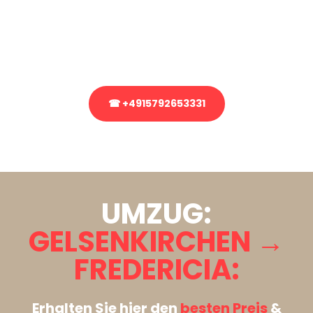
Sie haben Fragen zu Ihrem Transport oder benötigen eine Beratung
bezüglich Ihres Umzug?
Rufen Sie uns gerne an, unser Team aus Experten freut sich, Ihnen
kostenlos weiterzuhelfen!
☎ +4915792653331
Stattdessen eine unverbindliche Anfrage senden
UMZUG:
GELSENKIRCHEN →
FREDERICIA:
Erhalten Sie hier den
besten Preis
&