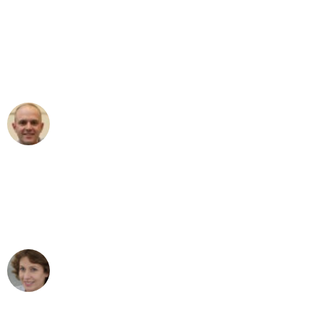
"Erste Klasse! Ein großes Dankeschön
an das gesamte Team von Martens
Umzugsservice für ihren
außergewöhnlichen Service!"
Frederik F.
Umzug in Gelsenkirchen
"Besser hätte ich mir den Umzug von
Gelsenkirchen nach Wien nicht
vorstellen können - DANKE!"
Maria W
Umzug von Gelsenkirchen nach Wien