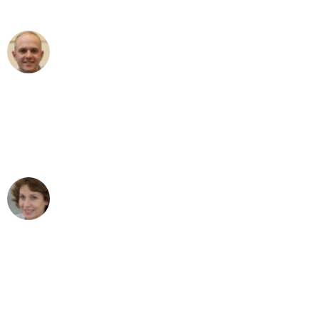
außergewöhnlichen Service!"
Frederik F.
Umzug in Gelsenkirchen
"Besser hätte ich mir den Umzug von
Gelsenkirchen nach Wien nicht
vorstellen können - DANKE!"
Maria W
Umzug von Gelsenkirchen nach Wien
"Mein Klavier kam in unter 24 Stunden
ohne einen Kratzer an - ein
erstklassiger Service!"