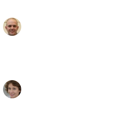
außergewöhnlichen Service!"
Frederik F.
Umzug in Gelsenkirchen
"Besser hätte ich mir den Umzug von
Gelsenkirchen nach Wien nicht
vorstellen können - DANKE!"
Maria W
Umzug von Gelsenkirchen nach Wien
"Mein Klavier kam in unter 24 Stunden
ohne einen Kratzer an - ein
erstklassiger Service!"