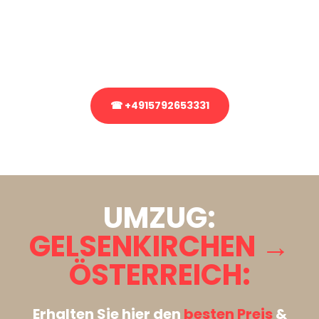
Sie haben Fragen zu Ihrem Transport oder benötigen eine Beratung
bezüglich Ihres Umzug?
Rufen Sie uns gerne an, unser Team aus Experten freut sich, Ihnen
kostenlos weiterzuhelfen!
☎ +4915792653331
Stattdessen eine unverbindliche Anfrage senden
UMZUG:
GELSENKIRCHEN →
ÖSTERREICH:
Erhalten Sie hier den
besten Preis
&