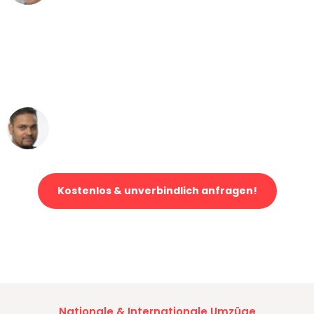
"Mein Klavier kam in unter 24 Stunden
ohne einen Kratzer an - ein
erstklassiger Service!"
Ümit Y.
Klaviertransport in Gelsenkirchen
Kostenlos & unverbindlich anfragen!
Jetzt anfragen und der nächste glückliche Kunde werden. Alle
Umzugsanfragen sind zu
100% kostenlos & unverbindlich!
Nationale & Internationale Umzüge