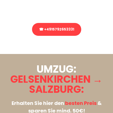
Rufen Sie uns gerne an, unser Team aus Experten freut sich, Ihnen
kostenlos weiterzuhelfen!
☎ +4915792653331
Stattdessen eine unverbindliche Anfrage senden
UMZUG:
GELSENKIRCHEN →
SALZBURG:
Erhalten Sie hier den
besten Preis
&
sparen Sie mind. 50€!