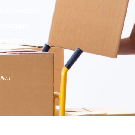
4 Stunden!
Umzügen!
Minuten!
lich!