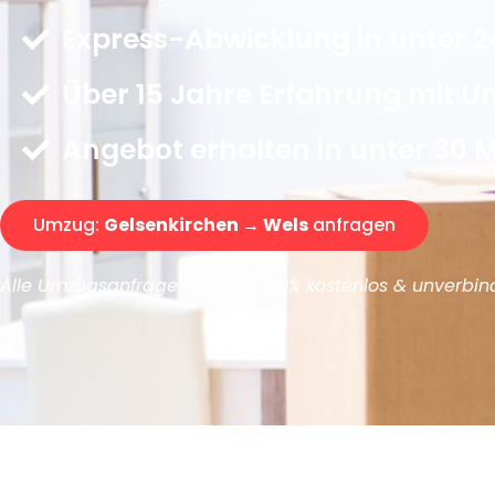
Express-Abwicklung in unter 2
Über 15 Jahre Erfahrung mit 
Angebot erhalten in unter 30 
Umzug:
Gelsenkirchen → Wels
anfragen
Alle Umzugsanfragen sind zu 100% kostenlos & unverbind