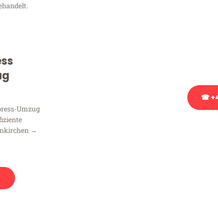
ehandelt.
Sie haben Fragen zu Ihrem
Beratung bezüglich Ihres
Rufen Sie uns gerne an, un
ess
Ihnen kostenlos weiterzuh
ug
☎ +4
xpress-Umzug
fiziente
Stattdessen eine u
enkirchen →
n