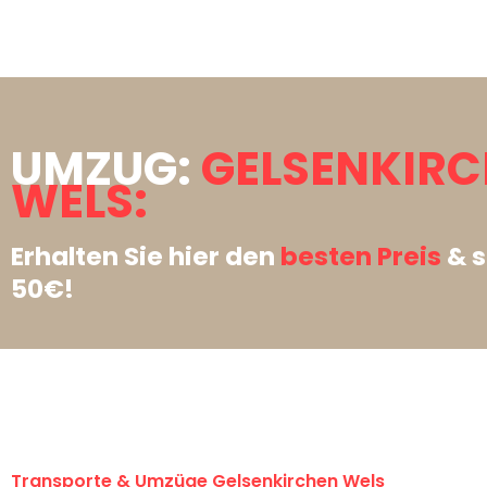
UMZUG:
GELSENKIR
WELS:
Erhalten Sie hier den
besten Preis
& s
50€!
Transporte & Umzüge Gelsenkirchen Wels