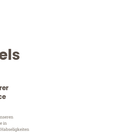
els
rer
Kostenlose Beratung!
ce
Sie 
unseren
Frag
e in
 Habseligkeiten