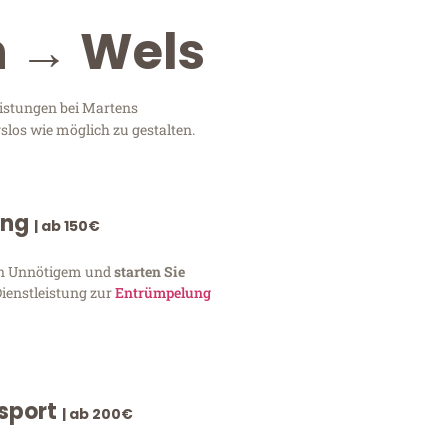
n → Wels
eistungen bei Martens
slos wie möglich zu gestalten.
ung
| ab 150€
von Unnötigem und
starten Sie
Dienstleistung zur
Entrümpelung
nsport
| ab 200€