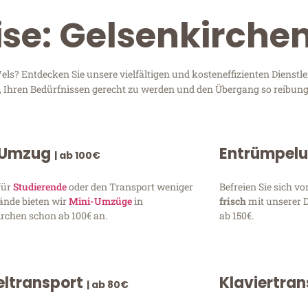
ise: Gelsenkirche
s? Entdecken Sie unsere vielfältigen und kosteneffizienten Dienstl
d, Ihren Bedürfnissen gerecht zu werden und den Übergang so reibung
 Umzug
Entrümpel
| ab 100€
für
Studierende
oder den Transport weniger
Befreien Sie sich 
ände bieten wir
Mini-Umzüge
in
frisch
mit unserer 
rchen schon ab 100€ an.
ab 150€.
ltransport
Klaviertra
| ab 80€