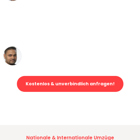
"Mein Klavier kam in unter 24 Stunden
ohne einen Kratzer an - ein
erstklassiger Service!"
Ümit Y.
Klaviertransport in Gelsenkirchen
Kostenlos & unverbindlich anfragen!
Jetzt anfragen und der nächste glückliche Kunde werden. Alle
Umzugsanfragen sind zu
100% kostenlos & unverbindlich!
Nationale & Internationale Umzüge