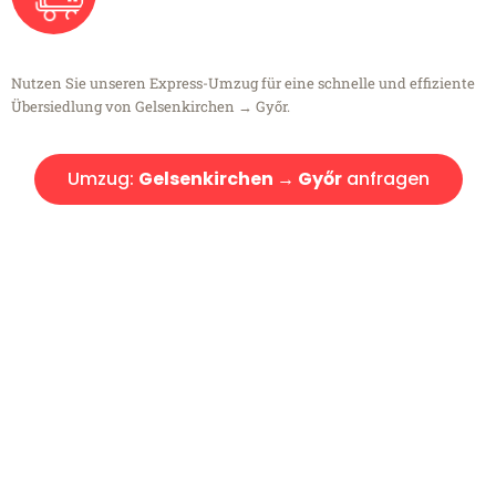
Nutzen Sie unseren Express-Umzug für eine schnelle und effiziente
Übersiedlung von Gelsenkirchen → Győr.
Umzug:
Gelsenkirchen → Győr
anfragen
Kostenlose Beratung!
Sie haben Fragen?
Sie haben Fragen zu Ihrem Transport oder benötigen eine Beratung
bezüglich Ihres Umzug?
Rufen Sie uns gerne an, unser Team aus Experten freut sich, Ihnen
kostenlos weiterzuhelfen!