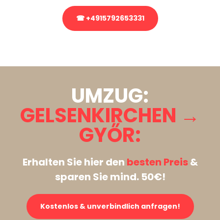
☎ +4915792653331
Stattdessen eine unverbindliche Anfrage senden
UMZUG:
GELSENKIRCHEN →
GYŐR:
Erhalten Sie hier den
besten Preis
&
sparen Sie mind. 50€!
Kostenlos & unverbindlich anfragen!