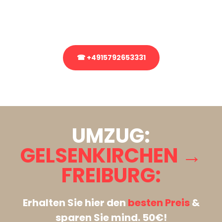
Rufen Sie uns gerne an, unser Team aus Experten freut sich, Ihnen
kostenlos weiterzuhelfen!
☎ +4915792653331
Stattdessen eine unverbindliche Anfrage senden
UMZUG:
GELSENKIRCHEN →
FREIBURG:
Erhalten Sie hier den
besten Preis
&
sparen Sie mind. 50€!