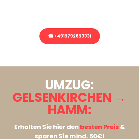
Rufen Sie uns gerne an, unser Team aus Experten freut sich, Ihnen
kostenlos weiterzuhelfen!
☎ +4915792653331
Stattdessen eine unverbindliche Anfrage senden
UMZUG:
GELSENKIRCHEN →
HAMM:
Erhalten Sie hier den
besten Preis
&
sparen Sie mind. 50€!