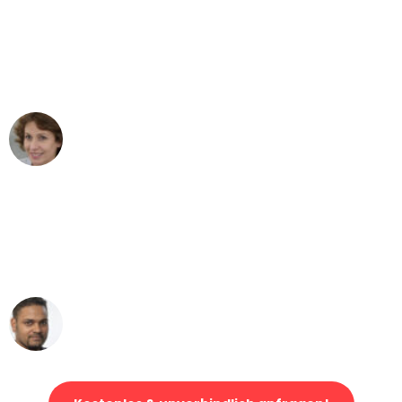
"Besser hätte ich mir den Umzug von
Gelsenkirchen nach Wien nicht
vorstellen können - DANKE!"
Maria W
Umzug von Gelsenkirchen nach Wien
"Mein Klavier kam in unter 24 Stunden
ohne einen Kratzer an - ein
erstklassiger Service!"
Ümit Y.
Klaviertransport in Gelsenkirchen