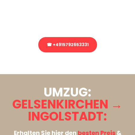
Sie haben Fragen zu Ihrem Transport oder benötigen eine Beratung
bezüglich Ihres Umzug?
Rufen Sie uns gerne an, unser Team aus Experten freut sich, Ihnen
kostenlos weiterzuhelfen!
☎ +4915792653331
Stattdessen eine unverbindliche Anfrage senden
UMZUG:
GELSENKIRCHEN →
INGOLSTADT:
Erhalten Sie hier den
besten Preis
&