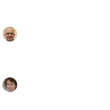
an das gesamte Team von Martens
Umzugsservice für ihren
außergewöhnlichen Service!"
Frederik F.
Umzug in Gelsenkirchen
"Besser hätte ich mir den Umzug von
Gelsenkirchen nach Wien nicht
vorstellen können - DANKE!"
Maria W
Umzug von Gelsenkirchen nach Wien
"Mein Klavier kam in unter 24 Stunden