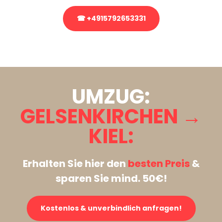
☎ +4915792653331
Stattdessen eine unverbindliche Anfrage senden
UMZUG:
GELSENKIRCHEN →
KIEL:
Erhalten Sie hier den
besten Preis
&
sparen Sie mind. 50€!
Kostenlos & unverbindlich anfragen!