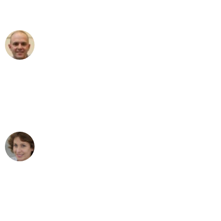
außergewöhnlichen Service!"
Frederik F.
Umzug in Gelsenkirchen
"Besser hätte ich mir den Umzug von
Gelsenkirchen nach Wien nicht
vorstellen können - DANKE!"
Maria W
Umzug von Gelsenkirchen nach Wien
"Mein Klavier kam in unter 24 Stunden
ohne einen Kratzer an - ein
erstklassiger Service!"