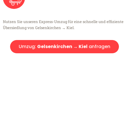
Nutzen Sie unseren Express-Umzug für eine schnelle und effiziente
Übersiedlung von Gelsenkirchen → Kiel.
Umzug:
Gelsenkirchen → Kiel
anfragen
Kostenlose Beratung!
Sie haben Fragen?
Sie haben Fragen zu Ihrem Transport oder benötigen eine Beratung
bezüglich Ihres Umzug?
Rufen Sie uns gerne an, unser Team aus Experten freut sich, Ihnen
kostenlos weiterzuhelfen!