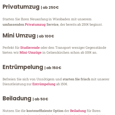
Privatumzug
| ab 250€
Starten Sie Ihren Neuanfang in Wiesbaden mit unserem
umfassenden
Privatumzug
Service
, der bereits ab 250€ beginnt.
Mini Umzug
| ab 100€
Perfekt für
Studierende
oder den Transport weniger Gegenstände
bieten wir
Mini-Umzüge
in Gelsenkirchen schon ab 100€ an.
Entrümpelung
| ab 150€
Befreien Sie sich von Unnötigem und
starten Sie frisch
mit unserer
Dienstleistung zur
Entrümpelung
ab 150€.
Beiladung
| ab 50€
Nutzen Sie die
kosteneffiziente Option
der
Beiladung
für Ihren