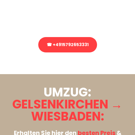
Sie haben Fragen zu Ihrem Transport oder benötigen eine Beratung
bezüglich Ihres Umzug?
Rufen Sie uns gerne an, unser Team aus Experten freut sich, Ihnen
kostenlos weiterzuhelfen!
☎ +4915792653331
Stattdessen eine unverbindliche Anfrage senden
UMZUG:
GELSENKIRCHEN →
WIESBADEN:
Erhalten Sie hier den
besten Preis
&