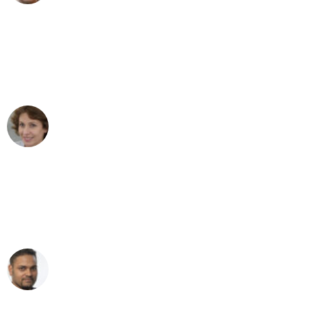
"Besser hätte ich mir den Umzug von
Gelsenkirchen nach Wien nicht
vorstellen können - DANKE!"
Maria W
Umzug von Gelsenkirchen nach Wien
"Mein Klavier kam in unter 24 Stunden
ohne einen Kratzer an - ein
erstklassiger Service!"
Ümit Y.
Klaviertransport in Gelsenkirchen