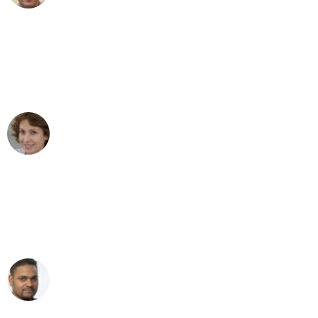
"Besser hätte ich mir den Umzug von
Gelsenkirchen nach Wien nicht
vorstellen können - DANKE!"
Maria W
Umzug von Gelsenkirchen nach Wien
"Mein Klavier kam in unter 24 Stunden
ohne einen Kratzer an - ein
erstklassiger Service!"
Ümit Y.
Klaviertransport in Gelsenkirchen