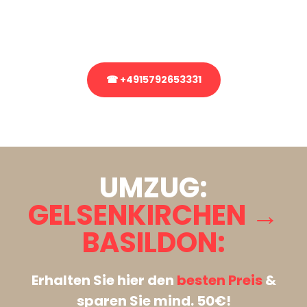
Rufen Sie uns gerne an, unser Team aus Experten freut sich, Ihnen
kostenlos weiterzuhelfen!
☎ +4915792653331
Stattdessen eine unverbindliche Anfrage senden
UMZUG:
GELSENKIRCHEN →
BASILDON:
Erhalten Sie hier den
besten Preis
&
sparen Sie mind. 50€!