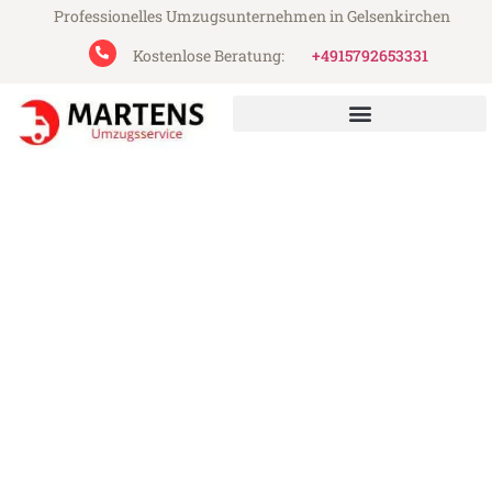
Professionelles Umzugsunternehmen in Gelsenkirchen
Kostenlose Beratung:
+4915792653331
Martens Umzugsservice aus Gelsenkirchen
Umzug Gelsenkirchen
Basildon
Günstiger Umzug Gelsenkirchen Basildon
(ab 199€)
Express-Abwicklung in unter 24 Stunden!
Über 15 Jahre Erfahrung mit Umzügen!