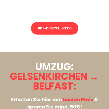
Rufen Sie uns gerne an, unser Team aus Experten freut sich, Ihnen
kostenlos weiterzuhelfen!
☎ +4915792653331
Stattdessen eine unverbindliche Anfrage senden
UMZUG:
GELSENKIRCHEN →
BELFAST:
Erhalten Sie hier den
besten Preis
&
sparen Sie mind. 50€!