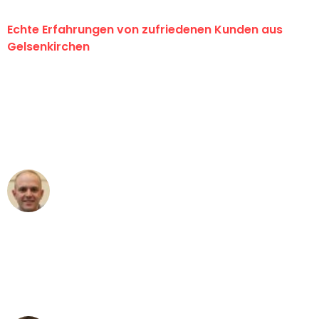
Echte Erfahrungen von zufriedenen Kunden aus
Gelsenkirchen
"Erste Klasse! Ein großes Dankeschön
an das gesamte Team von Martens
Umzugsservice für ihren
außergewöhnlichen Service!"
Frederik F.
Umzug in Gelsenkirchen
"Besser hätte ich mir den Umzug von
Gelsenkirchen nach Wien nicht
vorstellen können - DANKE!"