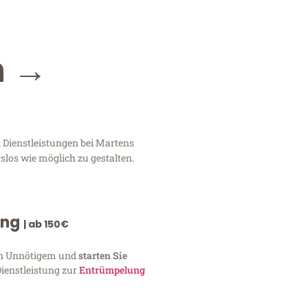
n →
 Dienstleistungen bei Martens
slos wie möglich zu gestalten.
ung
| ab 150€
von Unnötigem und
starten Sie
Dienstleistung zur
Entrümpelung