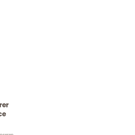
Kostenlose Beratung!
rer
Sie 
ce
unseren