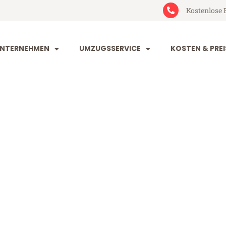
Kostenlose 
NTERNEHMEN
UMZUGSSERVICE
KOSTEN & PREI
irchen Dearne
n Dearne Valley (ab 199€)