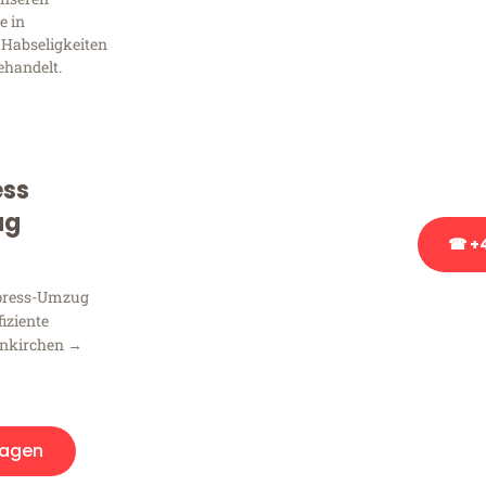
Frag
e in
 Habseligkeiten
ehandelt.
Sie haben Fragen zu Ihrem
Beratung bezüglich Ihres
Rufen Sie uns gerne an, un
Ihnen kostenlos weiterzuh
ess
ug
☎ +4
xpress-Umzug
Stattdessen eine u
fiziente
enkirchen →
ragen