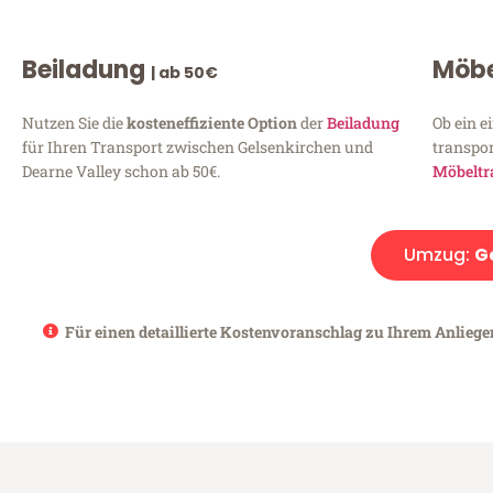
Beiladung
Möbe
| ab 50€
Nutzen Sie die
kosteneffiziente Option
der
Beiladung
Ob ein e
für Ihren Transport zwischen Gelsenkirchen und
transpor
Dearne Valley schon ab 50€.
Möbeltr
Umzug:
G
Für einen detaillierte Kostenvoranschlag zu Ihrem Anliege