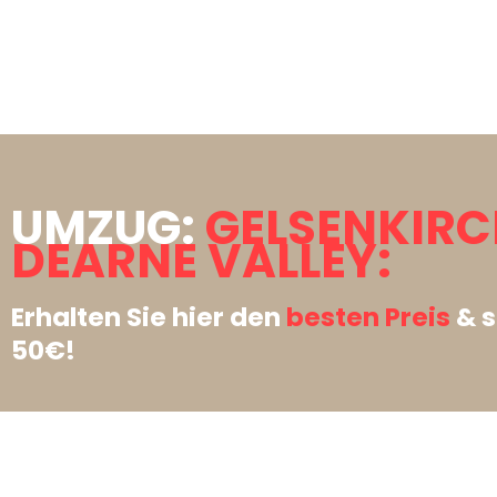
UMZUG:
GELSENKIR
DEARNE VALLEY:
Erhalten Sie hier den
besten Preis
& s
50€!