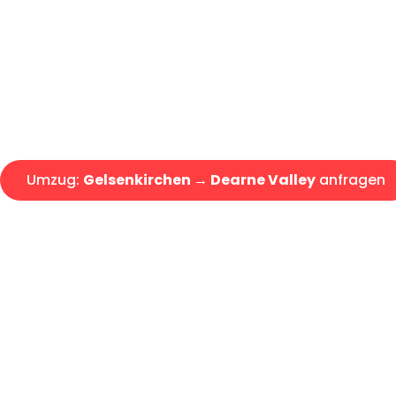
Express-Abwicklung in unter 2
Über 15 Jahre Erfahrung mit 
Angebot erhalten in unter 30 
Umzug:
Gelsenkirchen → Dearne Valley
anfragen
Alle Umzugsanfragen sind zu 100% kostenlos & unverbind