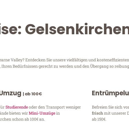
ise: Gelsenkirche
rne Valley? Entdecken Sie unsere vielfältigen und kosteneffizienten
d, Ihren Bedürfnissen gerecht zu werden und den Übergang so reibung
 Umzug
Entrümpel
| ab 100€
für
Studierende
oder den Transport weniger
Befreien Sie sich 
ände bieten wir
Mini-Umzüge
in
frisch
mit unserer 
rchen schon ab 100€ an.
ab 150€.