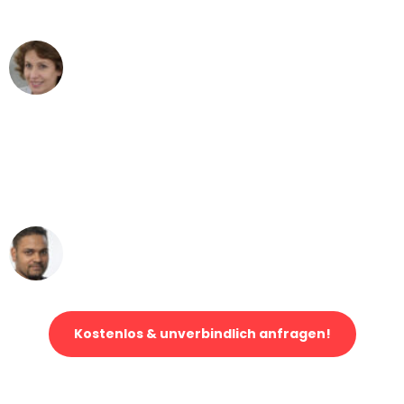
vorstellen können - DANKE!"
Maria W
Umzug von Gelsenkirchen nach Wien
"Mein Klavier kam in unter 24 Stunden
ohne einen Kratzer an - ein
erstklassiger Service!"
Ümit Y.
Klaviertransport in Gelsenkirchen
Kostenlos & unverbindlich anfragen!
Jetzt anfragen und der nächste glückliche Kunde werden. Alle
Umzugsanfragen sind zu
100% kostenlos & unverbindlich!