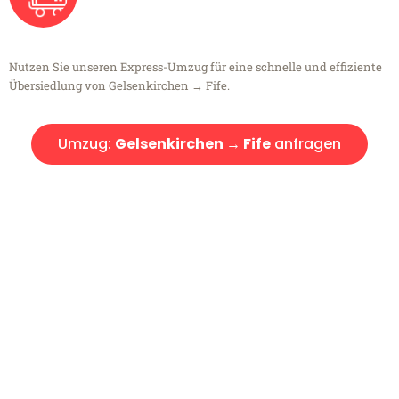
Nutzen Sie unseren Express-Umzug für eine schnelle und effiziente
Übersiedlung von Gelsenkirchen → Fife.
Umzug:
Gelsenkirchen → Fife
anfragen
Kostenlose Beratung!
Sie haben Fragen?
Sie haben Fragen zu Ihrem Transport oder benötigen eine Beratung
bezüglich Ihres Umzug?
Rufen Sie uns gerne an, unser Team aus Experten freut sich, Ihnen
kostenlos weiterzuhelfen!