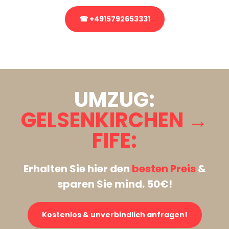
☎ +4915792653331
Stattdessen eine unverbindliche Anfrage senden
UMZUG:
GELSENKIRCHEN →
FIFE:
Erhalten Sie hier den
besten Preis
&
sparen Sie mind. 50€!
Kostenlos & unverbindlich anfragen!