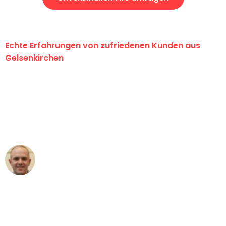
Echte Erfahrungen von zufriedenen Kunden aus
Gelsenkirchen
"Erste Klasse! Ein großes Dankeschön
an das gesamte Team von Martens
Umzugsservice für ihren
außergewöhnlichen Service!"
Frederik F.
Umzug in Gelsenkirchen
"Besser hätte ich mir den Umzug von
Gelsenkirchen nach Wien nicht