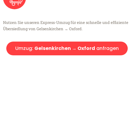
Nutzen Sie unseren Express-Umzug für eine schnelle und effiziente
Übersiedlung von Gelsenkirchen → Oxford.
Umzug:
Gelsenkirchen → Oxford
anfragen
Kostenlose Beratung!
Sie haben Fragen?
Sie haben Fragen zu Ihrem Transport oder benötigen eine Beratung
bezüglich Ihres Umzug?
Rufen Sie uns gerne an, unser Team aus Experten freut sich, Ihnen
kostenlos weiterzuhelfen!