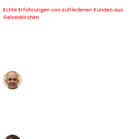
Echte Erfahrungen von zufriedenen Kunden aus
Gelsenkirchen
"Erste Klasse! Ein großes Dankeschön
an das gesamte Team von Martens
Umzugsservice für ihren
außergewöhnlichen Service!"
Frederik F.
Umzug in Gelsenkirchen
"Besser hätte ich mir den Umzug von
Gelsenkirchen nach Wien nicht
vorstellen können - DANKE!"