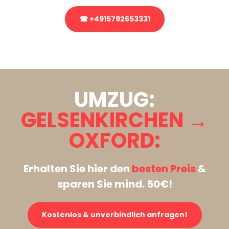
☎ +4915792653331
Stattdessen eine unverbindliche Anfrage senden
UMZUG:
GELSENKIRCHEN →
OXFORD:
Erhalten Sie hier den
besten Preis
&
sparen Sie mind. 50€!
Kostenlos & unverbindlich anfragen!