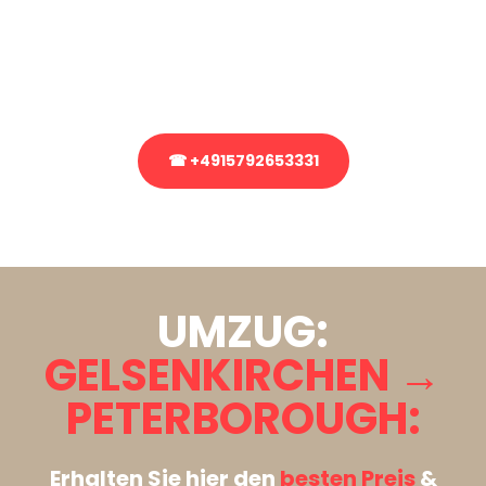
Sie haben Fragen zu Ihrem Transport oder benötigen eine Beratung
bezüglich Ihres Umzug?
Rufen Sie uns gerne an, unser Team aus Experten freut sich, Ihnen
kostenlos weiterzuhelfen!
☎ +4915792653331
Stattdessen eine unverbindliche Anfrage senden
UMZUG:
GELSENKIRCHEN →
PETERBOROUGH:
Erhalten Sie hier den
besten Preis
&