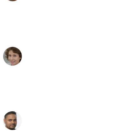
"Besser hätte ich mir den Umzug von
Gelsenkirchen nach Wien nicht
vorstellen können - DANKE!"
Maria W
Umzug von Gelsenkirchen nach Wien
"Mein Klavier kam in unter 24 Stunden
ohne einen Kratzer an - ein
erstklassiger Service!"
Ümit Y.
Klaviertransport in Gelsenkirchen