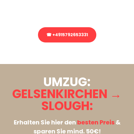
Rufen Sie uns gerne an, unser Team aus Experten freut sich, Ihnen
kostenlos weiterzuhelfen!
☎ +4915792653331
Stattdessen eine unverbindliche Anfrage senden
UMZUG:
GELSENKIRCHEN →
SLOUGH:
Erhalten Sie hier den
besten Preis
&
sparen Sie mind. 50€!