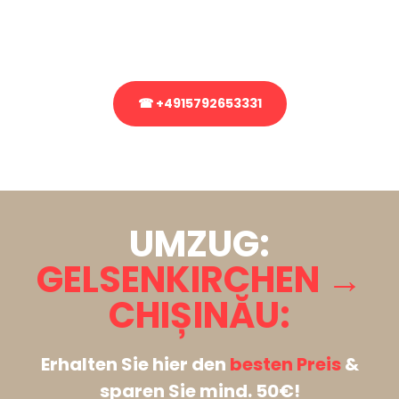
Rufen Sie uns gerne an, unser Team aus Experten freut sich, Ihnen
kostenlos weiterzuhelfen!
☎ +4915792653331
Stattdessen eine unverbindliche Anfrage senden
UMZUG:
GELSENKIRCHEN →
CHIȘINĂU:
Erhalten Sie hier den
besten Preis
&
sparen Sie mind. 50€!