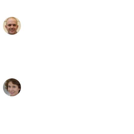
außergewöhnlichen Service!"
Frederik F.
Umzug in Gelsenkirchen
"Besser hätte ich mir den Umzug von
Gelsenkirchen nach Wien nicht
vorstellen können - DANKE!"
Maria W
Umzug von Gelsenkirchen nach Wien
"Mein Klavier kam in unter 24 Stunden
ohne einen Kratzer an - ein
erstklassiger Service!"