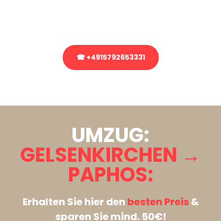
Rufen Sie uns gerne an, unser Team aus Experten freut sich, Ihnen
kostenlos weiterzuhelfen!
☎ +4915792653331
Stattdessen eine unverbindliche Anfrage senden
UMZUG:
GELSENKIRCHEN →
PAPHOS:
Erhalten Sie hier den
besten Preis
&
sparen Sie mind. 50€!