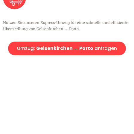
Nutzen Sie unseren Express-Umzug für eine schnelle und effiziente
Übersiedlung von Gelsenkirchen → Porto.
Umzug:
Gelsenkirchen → Porto
anfragen
Kostenlose Beratung!
Sie haben Fragen?
Sie haben Fragen zu Ihrem Transport oder benötigen eine Beratung
bezüglich Ihres Umzug?
Rufen Sie uns gerne an, unser Team aus Experten freut sich, Ihnen
kostenlos weiterzuhelfen!