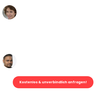
Maria W
Umzug von Gelsenkirchen nach Wien
"Mein Klavier kam in unter 24 Stunden
ohne einen Kratzer an - ein
erstklassiger Service!"
Ümit Y.
Klaviertransport in Gelsenkirchen
Kostenlos & unverbindlich anfragen!
Jetzt anfragen und der nächste glückliche Kunde werden. Alle
Umzugsanfragen sind zu
100% kostenlos & unverbindlich!