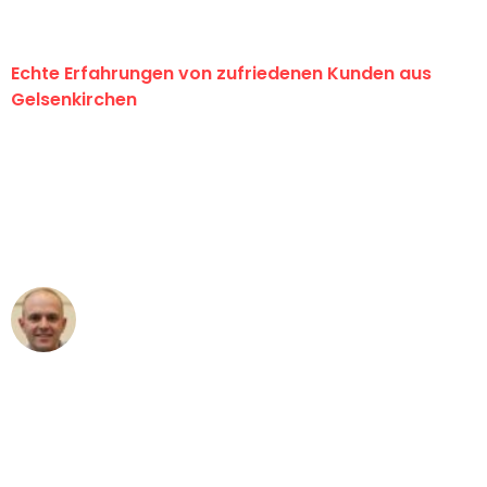
Echte Erfahrungen von zufriedenen Kunden aus
Gelsenkirchen
"Erste Klasse! Ein großes Dankeschön
an das gesamte Team von Martens
Umzugsservice für ihren
außergewöhnlichen Service!"
Frederik F.
Umzug in Gelsenkirchen
"Besser hätte ich mir den Umzug von
Gelsenkirchen nach Wien nicht
vorstellen können - DANKE!"