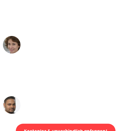
"Besser hätte ich mir den Umzug von
Gelsenkirchen nach Wien nicht
vorstellen können - DANKE!"
Maria W
Umzug von Gelsenkirchen nach Wien
"Mein Klavier kam in unter 24 Stunden
ohne einen Kratzer an - ein
erstklassiger Service!"
Ümit Y.
Klaviertransport in Gelsenkirchen