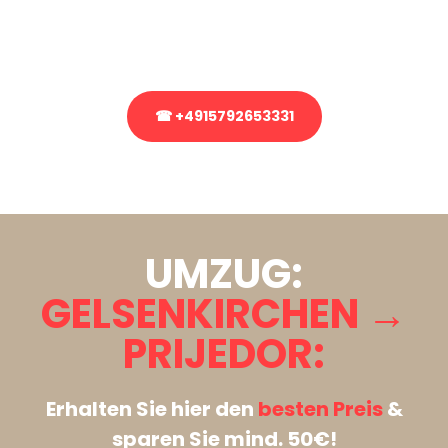
Rufen Sie uns gerne an, unser Team aus Experten freut sich, Ihnen
kostenlos weiterzuhelfen!
☎ +4915792653331
Stattdessen eine unverbindliche Anfrage senden
UMZUG:
GELSENKIRCHEN →
PRIJEDOR:
Erhalten Sie hier den
besten Preis
&
sparen Sie mind. 50€!