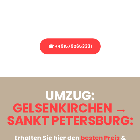
Sie haben Fragen zu Ihrem Transport oder benötigen eine Beratung
bezüglich Ihres Umzug?
Rufen Sie uns gerne an, unser Team aus Experten freut sich, Ihnen
kostenlos weiterzuhelfen!
☎ +4915792653331
Stattdessen eine unverbindliche Anfrage senden
UMZUG:
GELSENKIRCHEN →
SANKT PETERSBURG:
Erhalten Sie hier den
besten Preis
&