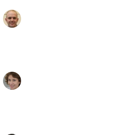
Frederik F.
Umzug in Gelsenkirchen
"Besser hätte ich mir den Umzug von
Gelsenkirchen nach Wien nicht
vorstellen können - DANKE!"
Maria W
Umzug von Gelsenkirchen nach Wien
"Mein Klavier kam in unter 24 Stunden
ohne einen Kratzer an - ein
erstklassiger Service!"