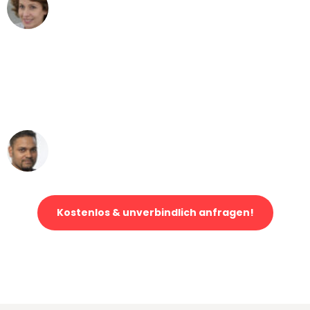
Maria W
Umzug von Gelsenkirchen nach Wien
"Mein Klavier kam in unter 24 Stunden
ohne einen Kratzer an - ein
erstklassiger Service!"
Ümit Y.
Klaviertransport in Gelsenkirchen
Kostenlos & unverbindlich anfragen!
Jetzt anfragen und der nächste glückliche Kunde werden. Alle
Umzugsanfragen sind zu
100% kostenlos & unverbindlich!