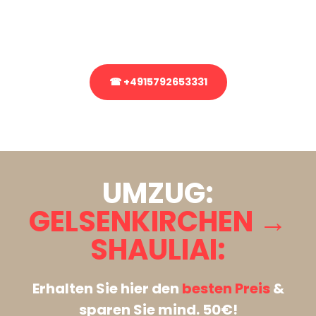
Rufen Sie uns gerne an, unser Team aus Experten freut sich, Ihnen
kostenlos weiterzuhelfen!
☎ +4915792653331
Stattdessen eine unverbindliche Anfrage senden
UMZUG:
GELSENKIRCHEN →
SHAULIAI:
Erhalten Sie hier den
besten Preis
&
sparen Sie mind. 50€!