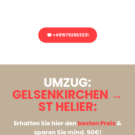
Rufen Sie uns gerne an, unser Team aus Experten freut sich, Ihnen
kostenlos weiterzuhelfen!
☎ +4915792653331
Stattdessen eine unverbindliche Anfrage senden
UMZUG:
GELSENKIRCHEN →
ST HELIER:
Erhalten Sie hier den
besten Preis
&
sparen Sie mind. 50€!