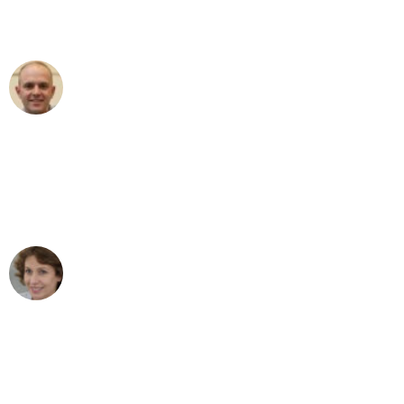
Umzugsservice für ihren
außergewöhnlichen Service!"
Frederik F.
Umzug in Gelsenkirchen
"Besser hätte ich mir den Umzug von
Gelsenkirchen nach Wien nicht
vorstellen können - DANKE!"
Maria W
Umzug von Gelsenkirchen nach Wien
"Mein Klavier kam in unter 24 Stunden
ohne einen Kratzer an - ein
erstklassiger Service!"