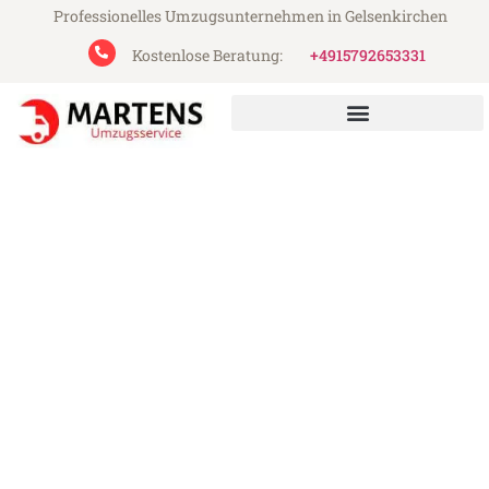
Professionelles Umzugsunternehmen in Gelsenkirchen
Kostenlose Beratung:
+4915792653331
Martens Umzugsservice aus Gelsenkirchen
Umzug Gelsenkirchen St
Helier
Günstiger Umzug Gelsenkirchen St Helier
(ab 199€)
Express-Abwicklung in unter 24 Stunden!
Über 15 Jahre Erfahrung mit Umzügen!