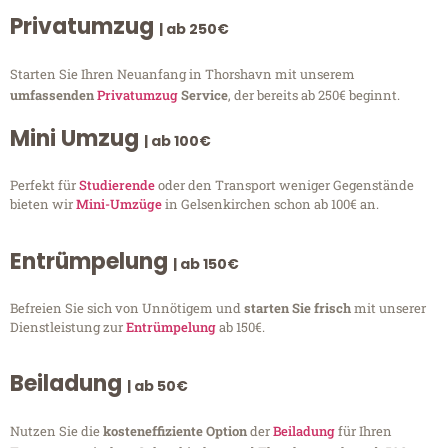
Privatumzug
| ab 250€
Starten Sie Ihren Neuanfang in Thorshavn mit unserem
umfassenden
Privatumzug
Service
, der bereits ab 250€ beginnt.
Mini Umzug
| ab 100€
Perfekt für
Studierende
oder den Transport weniger Gegenstände
bieten wir
Mini-Umzüge
in Gelsenkirchen schon ab 100€ an.
Entrümpelung
| ab 150€
Befreien Sie sich von Unnötigem und
starten Sie frisch
mit unserer
Dienstleistung zur
Entrümpelung
ab 150€.
Beiladung
| ab 50€
Nutzen Sie die
kosteneffiziente Option
der
Beiladung
für Ihren