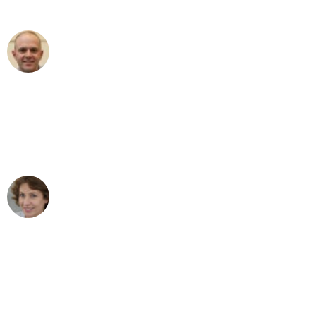
außergewöhnlichen Service!"
Frederik F.
Umzug in Gelsenkirchen
"Besser hätte ich mir den Umzug von
Gelsenkirchen nach Wien nicht
vorstellen können - DANKE!"
Maria W
Umzug von Gelsenkirchen nach Wien
"Mein Klavier kam in unter 24 Stunden
ohne einen Kratzer an - ein
erstklassiger Service!"