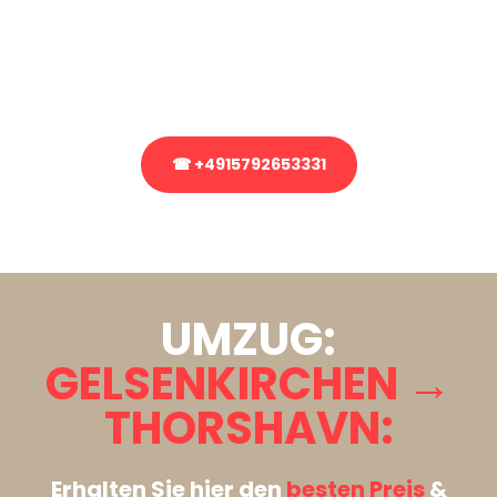
Sie haben Fragen zu Ihrem Transport oder benötigen eine Beratung
bezüglich Ihres Umzug?
Rufen Sie uns gerne an, unser Team aus Experten freut sich, Ihnen
kostenlos weiterzuhelfen!
☎ +4915792653331
Stattdessen eine unverbindliche Anfrage senden
UMZUG:
GELSENKIRCHEN →
THORSHAVN:
Erhalten Sie hier den
besten Preis
&