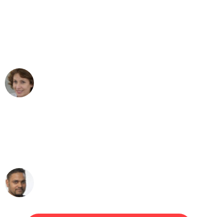
"Besser hätte ich mir den Umzug von
Gelsenkirchen nach Wien nicht
vorstellen können - DANKE!"
Maria W
Umzug von Gelsenkirchen nach Wien
"Mein Klavier kam in unter 24 Stunden
ohne einen Kratzer an - ein
erstklassiger Service!"
Ümit Y.
Klaviertransport in Gelsenkirchen