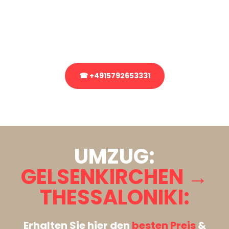
Sie haben Fragen zu Ihrem Transport oder benötigen eine Beratung
bezüglich Ihres Umzug?
Rufen Sie uns gerne an, unser Team aus Experten freut sich, Ihnen
kostenlos weiterzuhelfen!
☎ +4915792653331
Stattdessen eine unverbindliche Anfrage senden
UMZUG:
GELSENKIRCHEN →
THESSALONIKI:
Erhalten Sie hier den
besten Preis
&