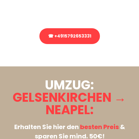
Rufen Sie uns gerne an, unser Team aus Experten freut sich, Ihnen
kostenlos weiterzuhelfen!
☎ +4915792653331
Stattdessen eine unverbindliche Anfrage senden
UMZUG:
GELSENKIRCHEN →
NEAPEL:
Erhalten Sie hier den
besten Preis
&
sparen Sie mind. 50€!