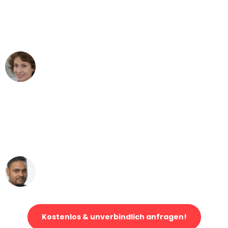
"Besser hätte ich mir den Umzug von
Gelsenkirchen nach Wien nicht
vorstellen können - DANKE!"
Maria W
Umzug von Gelsenkirchen nach Wien
"Mein Klavier kam in unter 24 Stunden
ohne einen Kratzer an - ein
erstklassiger Service!"
Ümit Y.
Klaviertransport in Gelsenkirchen
Kostenlos & unverbindlich anfragen!