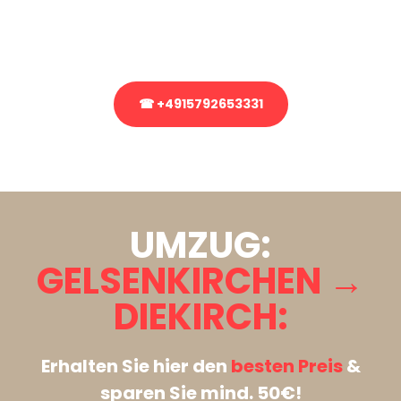
Rufen Sie uns gerne an, unser Team aus Experten freut sich, Ihnen
kostenlos weiterzuhelfen!
☎ +4915792653331
Stattdessen eine unverbindliche Anfrage senden
UMZUG:
GELSENKIRCHEN →
DIEKIRCH:
Erhalten Sie hier den
besten Preis
&
sparen Sie mind. 50€!