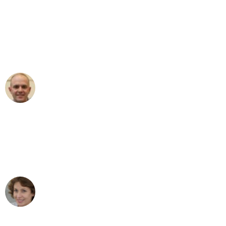
"Erste Klasse! Ein großes Dankeschön
an das gesamte Team von Martens
Umzugsservice für ihren
außergewöhnlichen Service!"
Frederik F.
Umzug in Gelsenkirchen
"Besser hätte ich mir den Umzug von
Gelsenkirchen nach Wien nicht
vorstellen können - DANKE!"
Maria W
Umzug von Gelsenkirchen nach Wien