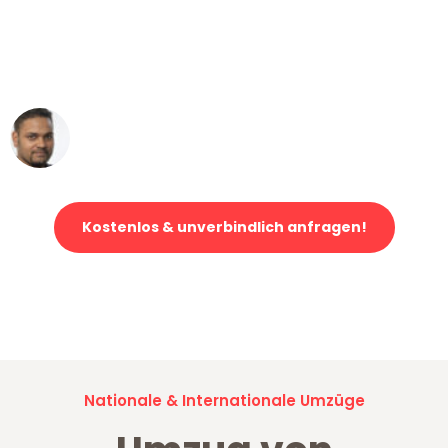
"Mein Klavier kam in unter 24 Stunden
ohne einen Kratzer an - ein
erstklassiger Service!"
Ümit Y.
Klaviertransport in Gelsenkirchen
Kostenlos & unverbindlich anfragen!
Jetzt anfragen und der nächste glückliche Kunde werden. Alle
Umzugsanfragen sind zu
100% kostenlos & unverbindlich!
Nationale & Internationale Umzüge