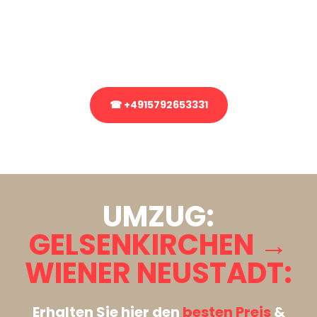
Sie haben Fragen zu Ihrem Transport oder benötigen eine Beratung
bezüglich Ihres Umzug?
Rufen Sie uns gerne an, unser Team aus Experten freut sich, Ihnen
kostenlos weiterzuhelfen!
☎ +4915792653331
Stattdessen eine unverbindliche Anfrage senden
UMZUG:
GELSENKIRCHEN →
WIENER NEUSTADT:
Erhalten Sie hier den
besten Preis
&