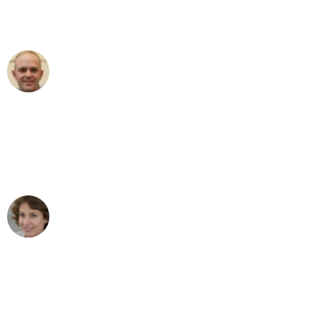
Umzugsservice für ihren
außergewöhnlichen Service!"
Frederik F.
Umzug in Gelsenkirchen
"Besser hätte ich mir den Umzug von
Gelsenkirchen nach Wien nicht
vorstellen können - DANKE!"
Maria W
Umzug von Gelsenkirchen nach Wien
"Mein Klavier kam in unter 24 Stunden
ohne einen Kratzer an - ein
erstklassiger Service!"