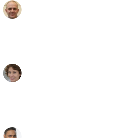
Frederik F.
Umzug in Gelsenkirchen
"Besser hätte ich mir den Umzug von
Gelsenkirchen nach Wien nicht
vorstellen können - DANKE!"
Maria W
Umzug von Gelsenkirchen nach Wien
"Mein Klavier kam in unter 24 Stunden
ohne einen Kratzer an - ein
erstklassiger Service!"
Ümit Y.