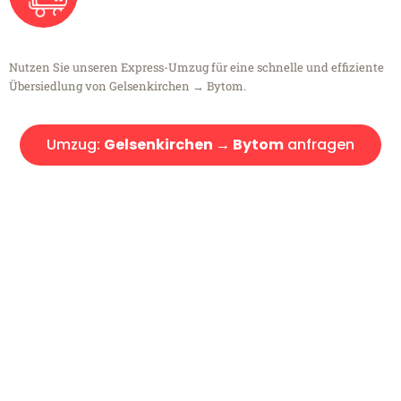
Nutzen Sie unseren Express-Umzug für eine schnelle und effiziente
Übersiedlung von Gelsenkirchen → Bytom.
Umzug:
Gelsenkirchen → Bytom
anfragen
Kostenlose Beratung!
Sie haben Fragen?
Sie haben Fragen zu Ihrem Transport oder benötigen eine Beratung
bezüglich Ihres Umzug?
Rufen Sie uns gerne an, unser Team aus Experten freut sich, Ihnen
kostenlos weiterzuhelfen!