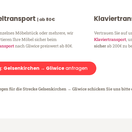
ltransport
Klaviertra
| ab 80€
inzelnes Möbelstück oder mehrere, wir
Vertrauen Sie auf u
tieren Ihre Möbel sicher beim
Klaviertransport
, 
ansport
nach Gliwice preiswert ab 80€.
sicher
ab 200€ zu be
g:
Gelsenkirchen → Gliwice
anfragen
egen für die Strecke Gelsenkirchen → Gliwice schicken Sie uns bitte