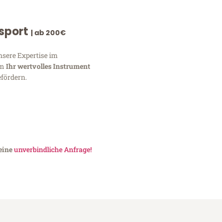
nsport
| ab 200€
nsere Expertise im
um
Ihr wertvolles Instrument
fördern.
 eine
unverbindliche Anfrage!