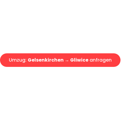
Express-Abwicklung in unter 2
Über 15 Jahre Erfahrung mit 
Angebot erhalten in unter 30 
Umzug:
Gelsenkirchen → Gliwice
anfragen
Alle Umzugsanfragen sind zu 100% kostenlos & unverbind