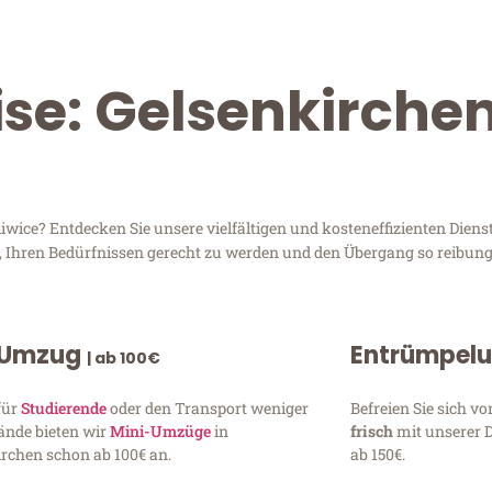
ise: Gelsenkirche
wice? Entdecken Sie unsere vielfältigen und kosteneffizienten Diens
d, Ihren Bedürfnissen gerecht zu werden und den Übergang so reibung
 Umzug
Entrümpel
| ab 100€
für
Studierende
oder den Transport weniger
Befreien Sie sich 
ände bieten wir
Mini-Umzüge
in
frisch
mit unserer 
rchen schon ab 100€ an.
ab 150€.