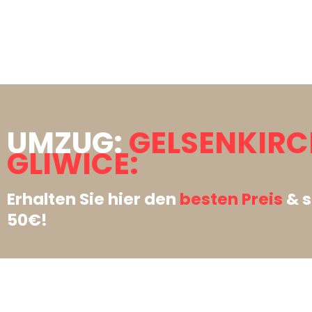
UMZUG:
GELSENKIR
GLIWICE:
Erhalten Sie hier den
besten Preis
& s
50€!