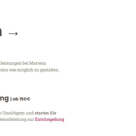
n →
tleistungen bei Martens
slos wie möglich zu gestalten.
ung
| ab 150€
von Unnötigem und
starten Sie
Dienstleistung zur
Entrümpelung