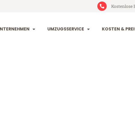
Kostenlose 
NTERNEHMEN
UMZUGSSERVICE
KOSTEN & PREI
irchen Gliwic
n Gliwice (ab 199€)