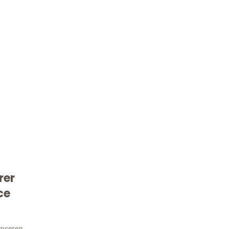
Kostenlose Beratung!
rer
Sie 
ce
unseren