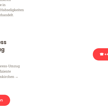
Frag
e in
 Habseligkeiten
ehandelt.
Sie haben Fragen zu Ihrem
Beratung bezüglich Ihres
Rufen Sie uns gerne an, un
Ihnen kostenlos weiterzuh
ess
ug
☎ +4
xpress-Umzug
Stattdessen eine u
fiziente
enkirchen →
en