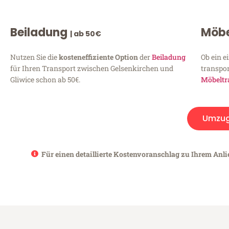
Beiladung
Möbe
| ab 50€
Nutzen Sie die
kosteneffiziente Option
der
Beiladung
Ob ein e
für Ihren Transport zwischen Gelsenkirchen und
transpor
Gliwice schon ab 50€.
Möbeltr
Umzu
Für einen detaillierte Kostenvoranschlag zu Ihrem Anli