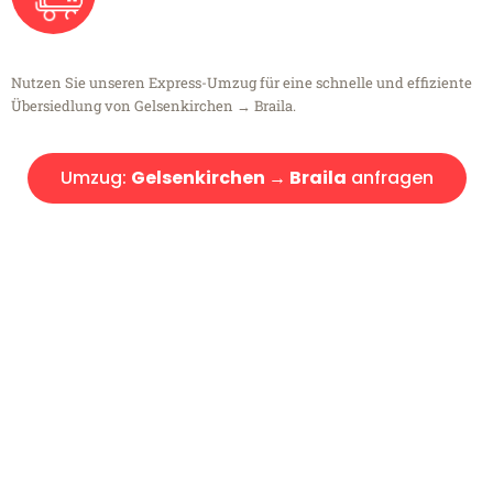
Nutzen Sie unseren Express-Umzug für eine schnelle und effiziente
Übersiedlung von Gelsenkirchen → Braila.
Umzug:
Gelsenkirchen → Braila
anfragen
Kostenlose Beratung!
Sie haben Fragen?
Sie haben Fragen zu Ihrem Transport oder benötigen eine Beratung
bezüglich Ihres Umzug?
Rufen Sie uns gerne an, unser Team aus Experten freut sich, Ihnen
kostenlos weiterzuhelfen!