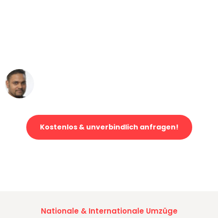
"Mein Klavier kam in unter 24 Stunden
ohne einen Kratzer an - ein
erstklassiger Service!"
Ümit Y.
Klaviertransport in Gelsenkirchen
Kostenlos & unverbindlich anfragen!
Jetzt anfragen und der nächste glückliche Kunde werden. Alle
Umzugsanfragen sind zu
100% kostenlos & unverbindlich!
Nationale & Internationale Umzüge