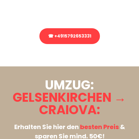
Rufen Sie uns gerne an, unser Team aus Experten freut sich, Ihnen
kostenlos weiterzuhelfen!
☎ +4915792653331
Stattdessen eine unverbindliche Anfrage senden
UMZUG:
GELSENKIRCHEN →
CRAIOVA:
Erhalten Sie hier den
besten Preis
&
sparen Sie mind. 50€!