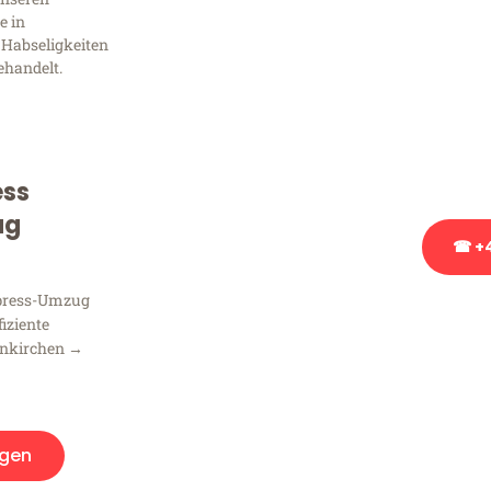
Frag
e in
 Habseligkeiten
ehandelt.
Sie haben Fragen zu Ihrem
Beratung bezüglich Ihres
Rufen Sie uns gerne an, un
Ihnen kostenlos weiterzuh
ess
ug
☎ +4
xpress-Umzug
Stattdessen eine u
fiziente
enkirchen →
gen