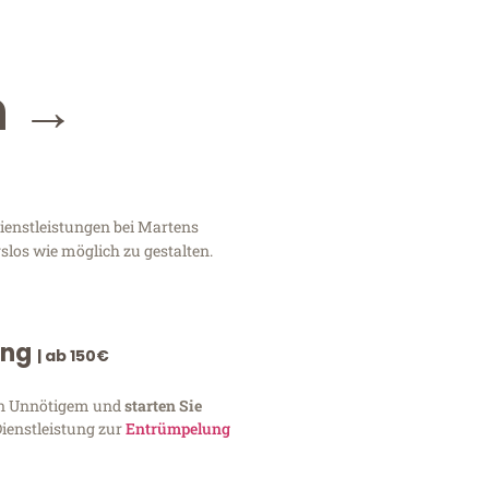
n →
ienstleistungen bei Martens
slos wie möglich zu gestalten.
ung
| ab 150€
von Unnötigem und
starten Sie
Dienstleistung zur
Entrümpelung