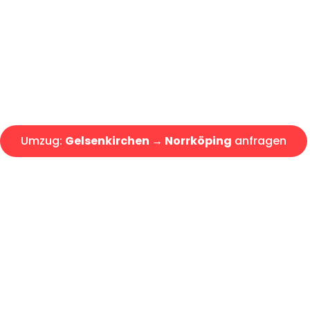
Express-Abwicklung in unter 2
Über 15 Jahre Erfahrung mit 
Angebot erhalten in unter 30 
Umzug:
Gelsenkirchen → Norrköping
anfragen
Alle Umzugsanfragen sind zu 100% kostenlos & unverbind