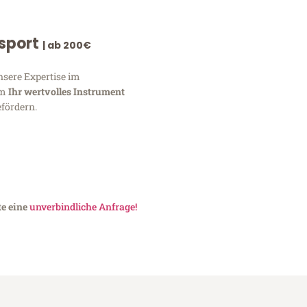
nsport
| ab 200€
nsere Expertise im
um
Ihr wertvolles Instrument
fördern.
te eine
unverbindliche Anfrage!