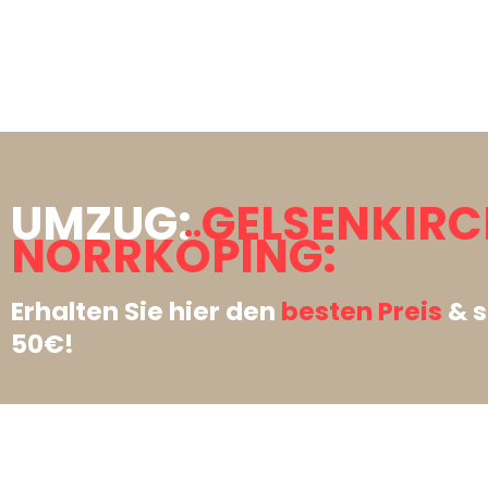
UMZUG:
GELSENKIR
NORRKÖPING:
Erhalten Sie hier den
besten Preis
& s
50€!