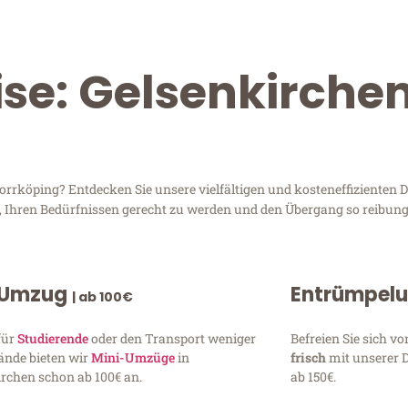
ise: Gelsenkirche
rköping? Entdecken Sie unsere vielfältigen und kosteneffizienten D
d, Ihren Bedürfnissen gerecht zu werden und den Übergang so reibung
 Umzug
Entrümpel
| ab 100€
für
Studierende
oder den Transport weniger
Befreien Sie sich 
ände bieten wir
Mini-Umzüge
in
frisch
mit unserer 
rchen schon ab 100€ an.
ab 150€.