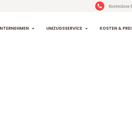
Kostenlose 
NTERNEHMEN
UMZUGSSERVICE
KOSTEN & PREI
kirchen Norrk
n Norrköping (ab 199€)