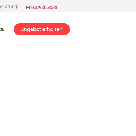
Beratung:
+4915792653331
SE
Angebot erhalten
öping