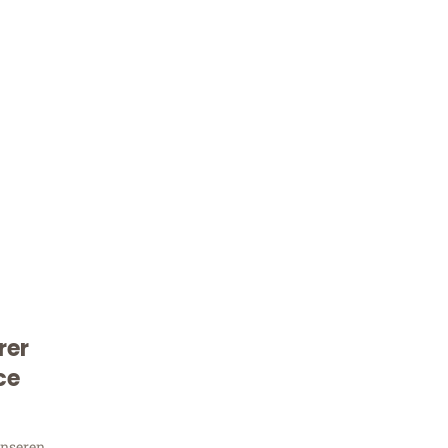
Kostenlose Beratung!
rer
Sie 
ce
unseren