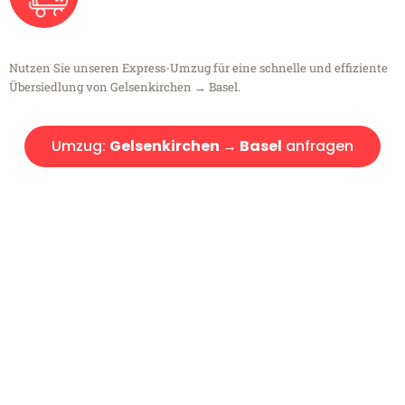
Nutzen Sie unseren Express-Umzug für eine schnelle und effiziente
Übersiedlung von Gelsenkirchen → Basel.
Umzug:
Gelsenkirchen → Basel
anfragen
Kostenlose Beratung!
Sie haben Fragen?
Sie haben Fragen zu Ihrem Transport oder benötigen eine Beratung
bezüglich Ihres Umzug?
Rufen Sie uns gerne an, unser Team aus Experten freut sich, Ihnen
kostenlos weiterzuhelfen!