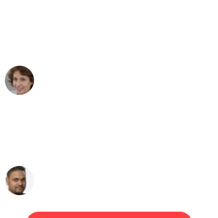
"Besser hätte ich mir den Umzug von
Gelsenkirchen nach Wien nicht
vorstellen können - DANKE!"
Maria W
Umzug von Gelsenkirchen nach Wien
"Mein Klavier kam in unter 24 Stunden
ohne einen Kratzer an - ein
erstklassiger Service!"
Ümit Y.
Klaviertransport in Gelsenkirchen