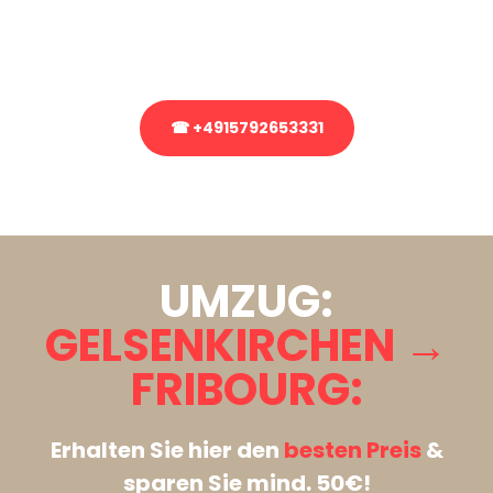
Rufen Sie uns gerne an, unser Team aus Experten freut sich, Ihnen
kostenlos weiterzuhelfen!
☎ +4915792653331
Stattdessen eine unverbindliche Anfrage senden
UMZUG:
GELSENKIRCHEN →
FRIBOURG:
Erhalten Sie hier den
besten Preis
&
sparen Sie mind. 50€!