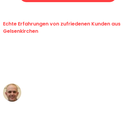
Echte Erfahrungen von zufriedenen Kunden aus
Gelsenkirchen
"Erste Klasse! Ein großes Dankeschön
an das gesamte Team von Martens
Umzugsservice für ihren
außergewöhnlichen Service!"
Frederik F.
Umzug in Gelsenkirchen
"Besser hätte ich mir den Umzug von
Gelsenkirchen nach Wien nicht
vorstellen können - DANKE!"