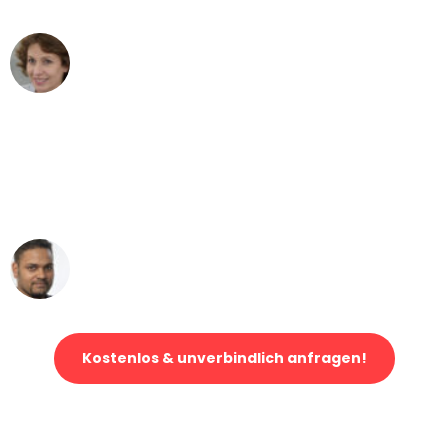
Maria W
Umzug von Gelsenkirchen nach Wien
"Mein Klavier kam in unter 24 Stunden
ohne einen Kratzer an - ein
erstklassiger Service!"
Ümit Y.
Klaviertransport in Gelsenkirchen
Kostenlos & unverbindlich anfragen!
Jetzt anfragen und der nächste glückliche Kunde werden. Alle
Umzugsanfragen sind zu
100% kostenlos & unverbindlich!