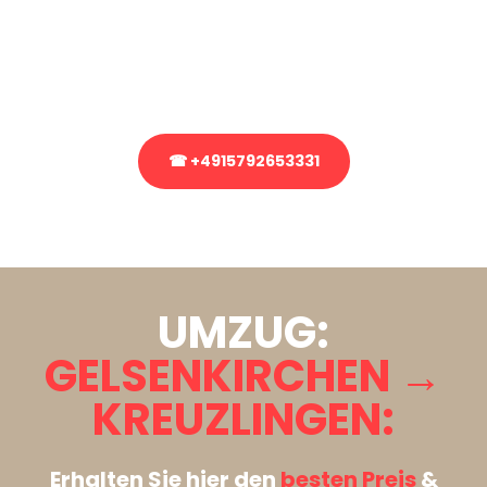
Sie haben Fragen zu Ihrem Transport oder benötigen eine Beratung
bezüglich Ihres Umzug?
Rufen Sie uns gerne an, unser Team aus Experten freut sich, Ihnen
kostenlos weiterzuhelfen!
☎ +4915792653331
Stattdessen eine unverbindliche Anfrage senden
UMZUG:
GELSENKIRCHEN →
KREUZLINGEN:
Erhalten Sie hier den
besten Preis
&