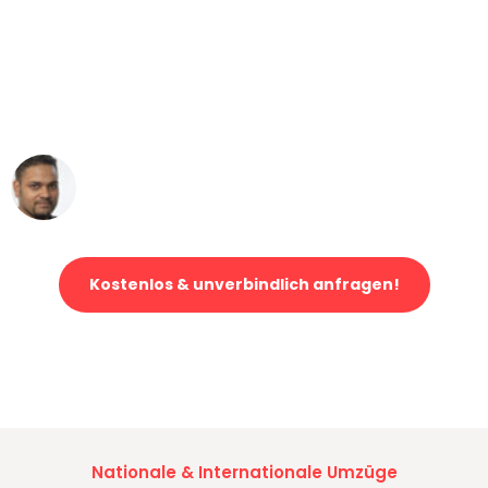
"Mein Klavier kam in unter 24 Stunden
ohne einen Kratzer an - ein
erstklassiger Service!"
Ümit Y.
Klaviertransport in Gelsenkirchen
Kostenlos & unverbindlich anfragen!
Jetzt anfragen und der nächste glückliche Kunde werden. Alle
Umzugsanfragen sind zu
100% kostenlos & unverbindlich!
Nationale & Internationale Umzüge