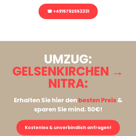
☎ +4915792653331
Stattdessen eine unverbindliche Anfrage senden
UMZUG:
GELSENKIRCHEN →
NITRA:
Erhalten Sie hier den
besten Preis
&
sparen Sie mind. 50€!
Kostenlos & unverbindlich anfragen!