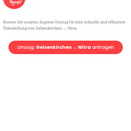
Nutzen Sie unseren Express-Umzug für eine schnelle und effiziente
Übersiedlung von Gelsenkirchen → Nitra.
Umzug:
Gelsenkirchen → Nitra
anfragen
Kostenlose Beratung!
Sie haben Fragen?
Sie haben Fragen zu Ihrem Transport oder benötigen eine Beratung
bezüglich Ihres Umzug?
Rufen Sie uns gerne an, unser Team aus Experten freut sich, Ihnen
kostenlos weiterzuhelfen!