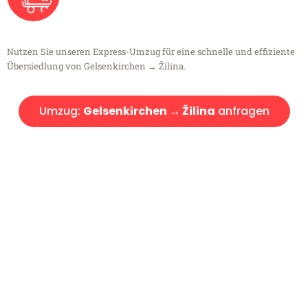
Nutzen Sie unseren Express-Umzug für eine schnelle und effiziente
Übersiedlung von Gelsenkirchen → Žilina.
Umzug:
Gelsenkirchen → Žilina
anfragen
Kostenlose Beratung!
Sie haben Fragen?
Sie haben Fragen zu Ihrem Transport oder benötigen eine Beratung
bezüglich Ihres Umzug?
Rufen Sie uns gerne an, unser Team aus Experten freut sich, Ihnen
kostenlos weiterzuhelfen!