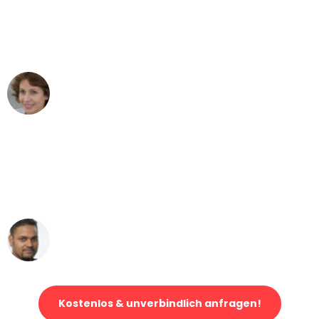
"Besser hätte ich mir den Umzug von
Gelsenkirchen nach Wien nicht
vorstellen können - DANKE!"
Maria W
Umzug von Gelsenkirchen nach Wien
"Mein Klavier kam in unter 24 Stunden
ohne einen Kratzer an - ein
erstklassiger Service!"
Ümit Y.
Klaviertransport in Gelsenkirchen
Kostenlos & unverbindlich anfragen!