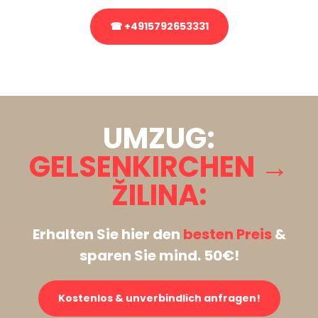
☎ +4915792653331
Stattdessen eine unverbindliche Anfrage senden
UMZUG:
GELSENKIRCHEN →
ŽILINA:
Erhalten Sie hier den
besten Preis
&
sparen Sie mind. 50€!
Kostenlos & unverbindlich anfragen!