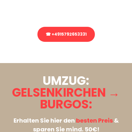
Rufen Sie uns gerne an, unser Team aus Experten freut sich, Ihnen
kostenlos weiterzuhelfen!
☎ +4915792653331
Stattdessen eine unverbindliche Anfrage senden
UMZUG:
GELSENKIRCHEN →
BURGOS:
Erhalten Sie hier den
besten Preis
&
sparen Sie mind. 50€!