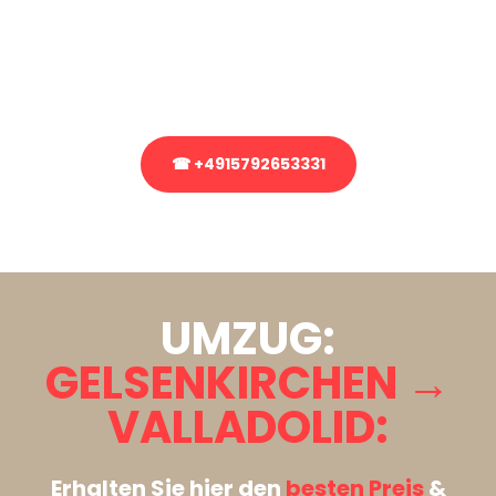
Sie haben Fragen zu Ihrem Transport oder benötigen eine Beratung
bezüglich Ihres Umzug?
Rufen Sie uns gerne an, unser Team aus Experten freut sich, Ihnen
kostenlos weiterzuhelfen!
☎ +4915792653331
Stattdessen eine unverbindliche Anfrage senden
UMZUG:
GELSENKIRCHEN →
VALLADOLID:
Erhalten Sie hier den
besten Preis
&