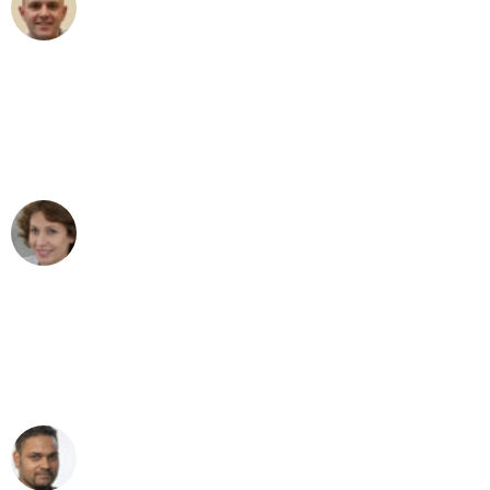
Frederik F.
Umzug in Gelsenkirchen
"Besser hätte ich mir den Umzug von
Gelsenkirchen nach Wien nicht
vorstellen können - DANKE!"
Maria W
Umzug von Gelsenkirchen nach Wien
"Mein Klavier kam in unter 24 Stunden
ohne einen Kratzer an - ein
erstklassiger Service!"
Ümit Y.
Klaviertransport in Gelsenkirchen