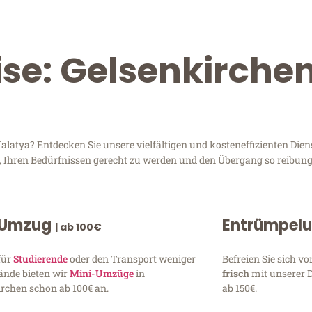
ise: Gelsenkirche
atya? Entdecken Sie unsere vielfältigen und kosteneffizienten Dien
d, Ihren Bedürfnissen gerecht zu werden und den Übergang so reibung
 Umzug
Entrümpel
| ab 100€
für
Studierende
oder den Transport weniger
Befreien Sie sich 
ände bieten wir
Mini-Umzüge
in
frisch
mit unserer 
rchen schon ab 100€ an.
ab 150€.