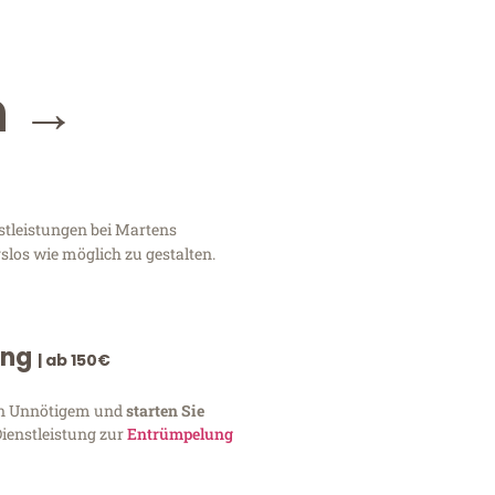
n →
stleistungen bei Martens
slos wie möglich zu gestalten.
ung
| ab 150€
von Unnötigem und
starten Sie
Dienstleistung zur
Entrümpelung