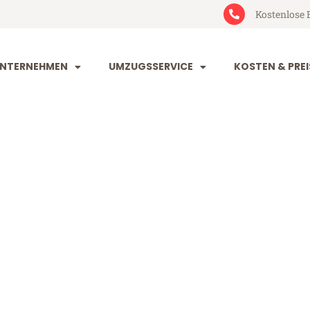
Kostenlose 
NTERNEHMEN
UMZUGSSERVICE
KOSTEN & PREI
kirchen Malat
n Malatya (ab 199€)