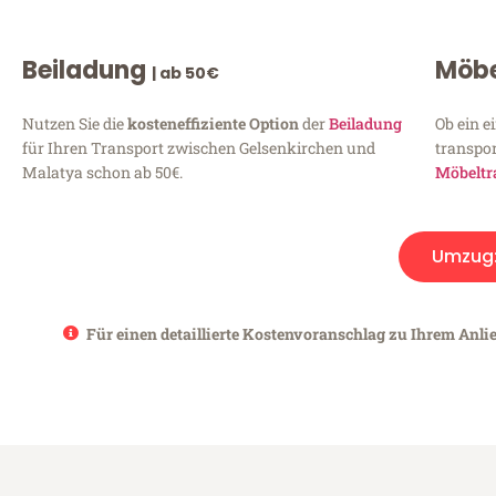
Beiladung
Möbe
| ab 50€
Nutzen Sie die
kosteneffiziente Option
der
Beiladung
Ob ein e
für Ihren Transport zwischen Gelsenkirchen und
transpor
Malatya schon ab 50€.
Möbeltr
Umzug
Für einen detaillierte Kostenvoranschlag zu Ihrem Anli