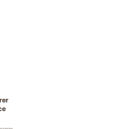
Kostenlose Beratung!
rer
Sie 
ce
unseren