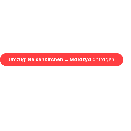
Express-Abwicklung in unter 2
Über 15 Jahre Erfahrung mit 
Angebot erhalten in unter 30 
Umzug:
Gelsenkirchen → Malatya
anfragen
Alle Umzugsanfragen sind zu 100% kostenlos & unverbind