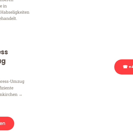
Frag
e in
 Habseligkeiten
ehandelt.
Sie haben Fragen zu Ihrem
Beratung bezüglich Ihres
Rufen Sie uns gerne an, un
Ihnen kostenlos weiterzuh
ess
ug
☎ +4
xpress-Umzug
Stattdessen eine u
fiziente
enkirchen →
en