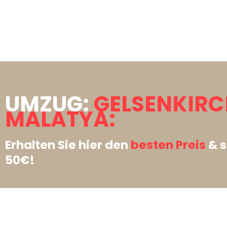
UMZUG:
GELSENKIR
MALATYA:
Erhalten Sie hier den
besten Preis
& s
50€!