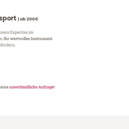
nsport
| ab 200€
nsere Expertise im
um
Ihr wertvolles Instrument
fördern.
 eine
unverbindliche Anfrage!