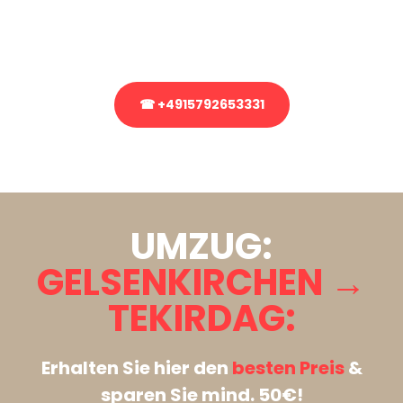
Rufen Sie uns gerne an, unser Team aus Experten freut sich, Ihnen
kostenlos weiterzuhelfen!
☎ +4915792653331
Stattdessen eine unverbindliche Anfrage senden
UMZUG:
GELSENKIRCHEN →
TEKIRDAG:
Erhalten Sie hier den
besten Preis
&
sparen Sie mind. 50€!