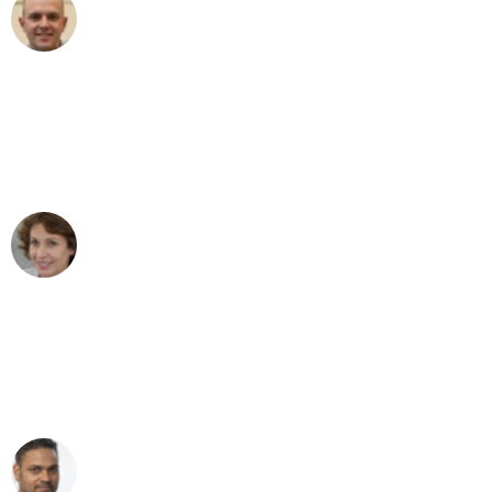
Frederik F.
Umzug in Gelsenkirchen
"Besser hätte ich mir den Umzug von
Gelsenkirchen nach Wien nicht
vorstellen können - DANKE!"
Maria W
Umzug von Gelsenkirchen nach Wien
"Mein Klavier kam in unter 24 Stunden
ohne einen Kratzer an - ein
erstklassiger Service!"
Ümit Y.
Klaviertransport in Gelsenkirchen