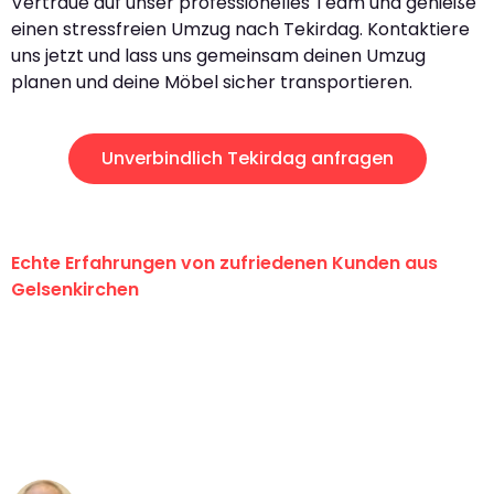
Vertraue auf unser professionelles Team und genieße
einen stressfreien Umzug nach Tekirdag. Kontaktiere
uns jetzt und lass uns gemeinsam deinen Umzug
planen und deine Möbel sicher transportieren.
Unverbindlich Tekirdag anfragen
Echte Erfahrungen von zufriedenen Kunden aus
Gelsenkirchen
"Erste Klasse! Ein großes Dankeschön
an das gesamte Team von Martens
Umzugsservice für ihren
außergewöhnlichen Service!"