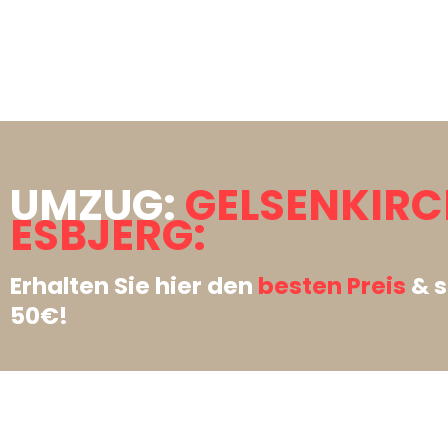
UMZUG:
GELSENKIR
ESBJERG:
Erhalten Sie hier den
besten Preis
& s
50€!