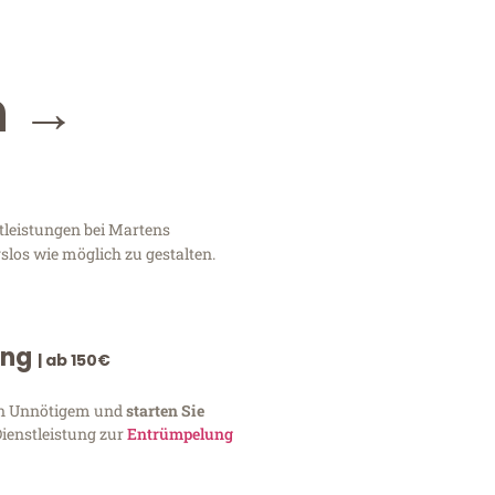
n →
tleistungen bei Martens
slos wie möglich zu gestalten.
ung
| ab 150€
von Unnötigem und
starten Sie
Dienstleistung zur
Entrümpelung