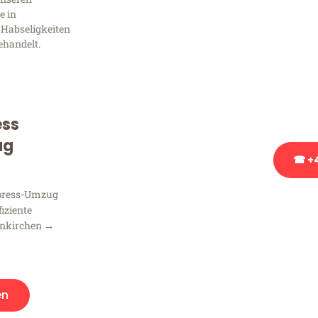
Frag
e in
 Habseligkeiten
ehandelt.
Sie haben Fragen zu Ihrem
Beratung bezüglich Ihres
Rufen Sie uns gerne an, un
Ihnen kostenlos weiterzuh
ess
ug
☎ +4
xpress-Umzug
Stattdessen eine u
fiziente
enkirchen →
en