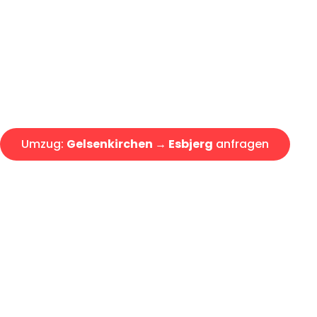
Express-Abwicklung in unter 2
Über 15 Jahre Erfahrung mit 
Angebot erhalten in unter 30 
Umzug:
Gelsenkirchen → Esbjerg
anfragen
Alle Umzugsanfragen sind zu 100% kostenlos & unverbind