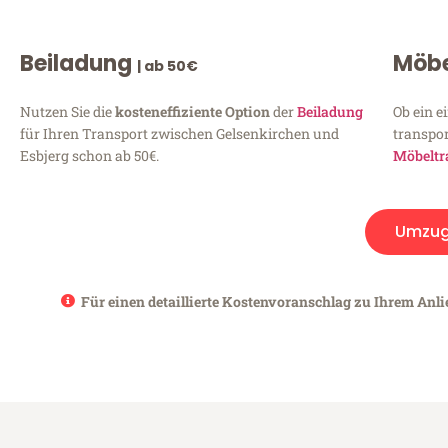
Beiladung
Möbe
| ab 50€
Nutzen Sie die
kosteneffiziente Option
der
Beiladung
Ob ein e
für Ihren Transport zwischen Gelsenkirchen und
transpor
Esbjerg schon ab 50€.
Möbeltr
Umzu
Für einen detaillierte Kostenvoranschlag zu Ihrem Anli