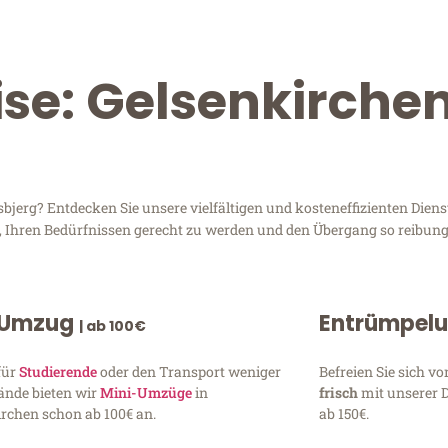
ise: Gelsenkirche
jerg? Entdecken Sie unsere vielfältigen und kosteneffizienten Diens
d, Ihren Bedürfnissen gerecht zu werden und den Übergang so reibung
 Umzug
Entrümpel
| ab 100€
für
Studierende
oder den Transport weniger
Befreien Sie sich 
ände bieten wir
Mini-Umzüge
in
frisch
mit unserer 
rchen schon ab 100€ an.
ab 150€.