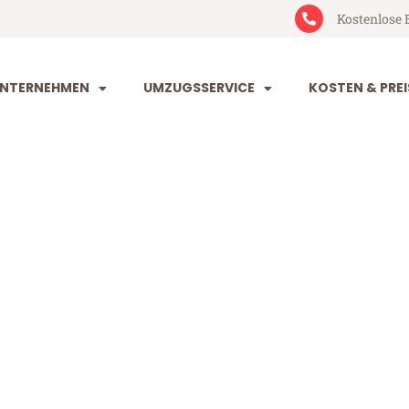
Kostenlose 
NTERNEHMEN
UMZUGSSERVICE
KOSTEN & PREI
irchen Esbjer
n Esbjerg (ab 199€)