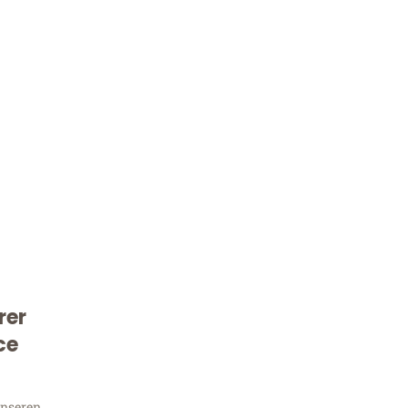
Kostenlose Beratung!
rer
Sie 
ce
unseren