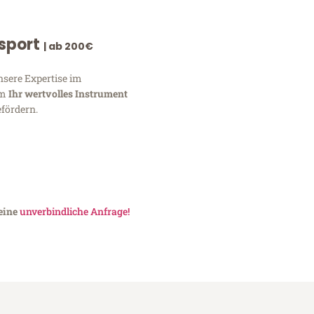
nsport
| ab 200€
nsere Expertise im
um
Ihr wertvolles Instrument
fördern.
 eine
unverbindliche Anfrage!