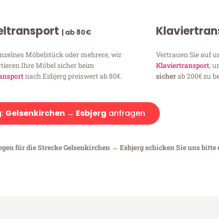
ltransport
Klaviertra
| ab 80€
inzelnes Möbelstück oder mehrere, wir
Vertrauen Sie auf u
tieren Ihre Möbel sicher beim
Klaviertransport
, 
ansport
nach Esbjerg preiswert ab 80€.
sicher
ab 200€ zu be
g:
Gelsenkirchen → Esbjerg
anfragen
egen für die Strecke Gelsenkirchen → Esbjerg schicken Sie uns bitte