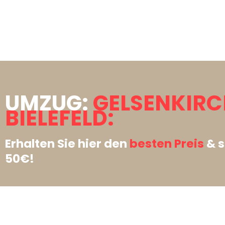
UMZUG:
GELSENKIR
BIELEFELD:
Erhalten Sie hier den
besten Preis
& s
50€!