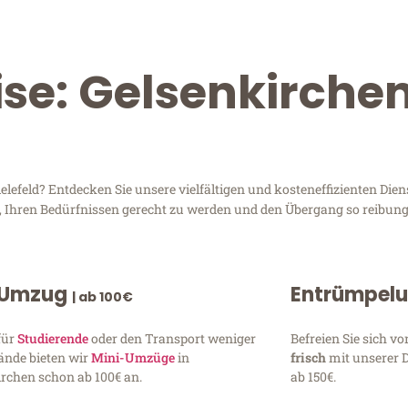
ise: Gelsenkirche
efeld? Entdecken Sie unsere vielfältigen und kosteneffizienten Dien
d, Ihren Bedürfnissen gerecht zu werden und den Übergang so reibung
 Umzug
Entrümpel
| ab 100€
für
Studierende
oder den Transport weniger
Befreien Sie sich 
ände bieten wir
Mini-Umzüge
in
frisch
mit unserer 
rchen schon ab 100€ an.
ab 150€.