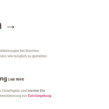
n →
stleistungen bei Martens
slos wie möglich zu gestalten.
ung
| ab 150€
von Unnötigem und
starten Sie
Dienstleistung zur
Entrümpelung