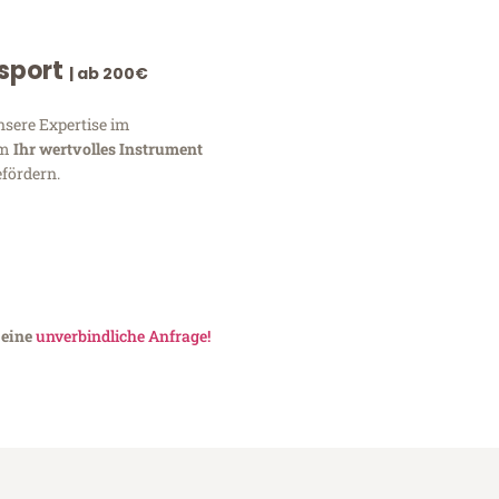
nsport
| ab 200€
nsere Expertise im
um
Ihr wertvolles Instrument
fördern.
 eine
unverbindliche Anfrage!