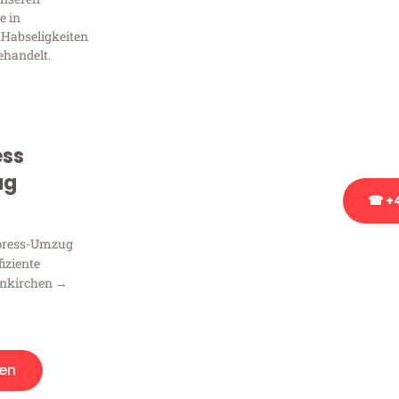
Frag
e in
 Habseligkeiten
ehandelt.
Sie haben Fragen zu Ihrem
Beratung bezüglich Ihres
Rufen Sie uns gerne an, un
Ihnen kostenlos weiterzuh
ess
ug
☎ +4
xpress-Umzug
Stattdessen eine u
fiziente
enkirchen →
en