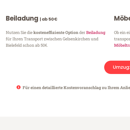
Beiladung
Möbe
| ab 50€
Nutzen Sie die
kosteneffiziente Option
der
Beiladung
Ob ein e
für Ihren Transport zwischen Gelsenkirchen und
transpor
Bielefeld schon ab 50€.
Möbeltr
Umzug
Für einen detaillierte Kostenvoranschlag zu Ihrem Anlie