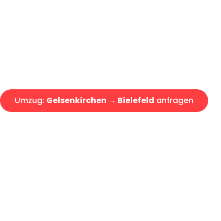
Express-Abwicklung in unter 2
Über 15 Jahre Erfahrung mit 
Angebot erhalten in unter 30 
Umzug:
Gelsenkirchen → Bielefeld
anfragen
Alle Umzugsanfragen sind zu 100% kostenlos & unverbind