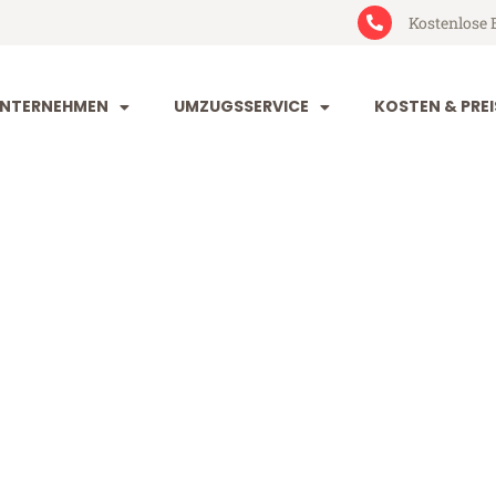
Kostenlose 
NTERNEHMEN
UMZUGSSERVICE
KOSTEN & PREI
irchen Bielefe
 Bielefeld (ab 199€)