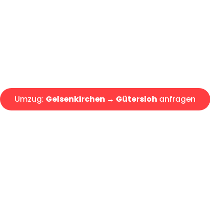
Express-Abwicklung in unter 2
Über 15 Jahre Erfahrung mit 
Angebot erhalten in unter 30 
Umzug:
Gelsenkirchen → Gütersloh
anfragen
Alle Umzugsanfragen sind zu 100% kostenlos & unverbind