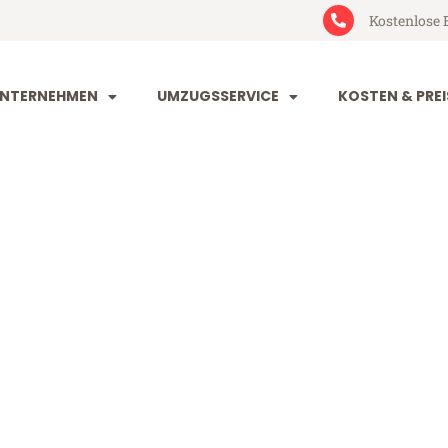
Kostenlose 
NTERNEHMEN
UMZUGSSERVICE
KOSTEN & PREI
kirchen Güter
n Gütersloh (ab 199€)