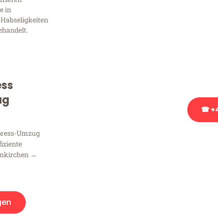
Frag
e in
 Habseligkeiten
ehandelt.
Sie haben Fragen zu Ihrem
Beratung bezüglich Ihres
Rufen Sie uns gerne an, un
Ihnen kostenlos weiterzuh
ess
ug
☎ +4
xpress-Umzug
Stattdessen eine u
fiziente
enkirchen →
gen