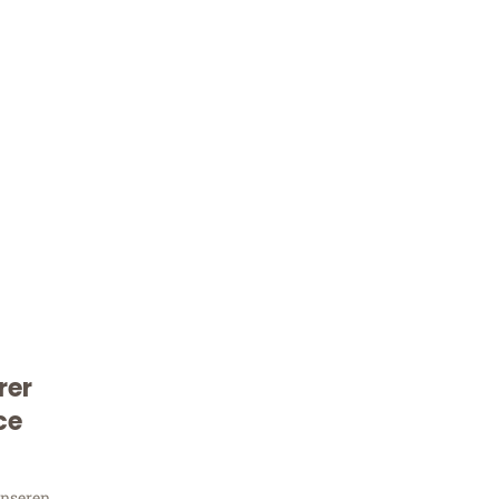
Kostenlose Beratung!
rer
Sie 
ce
unseren