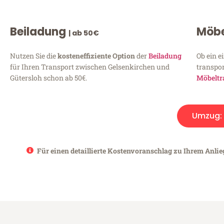
Beiladung
Möbe
| ab 50€
Nutzen Sie die
kosteneffiziente Option
der
Beiladung
Ob ein e
für Ihren Transport zwischen Gelsenkirchen und
transpor
Gütersloh schon ab 50€.
Möbeltr
Umzug:
Für einen detaillierte Kostenvoranschlag zu Ihrem Anlie