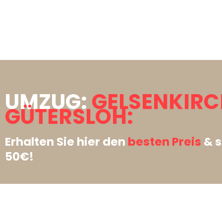
UMZUG:
GELSENKIR
GÜTERSLOH:
Erhalten Sie hier den
besten Preis
& s
50€!