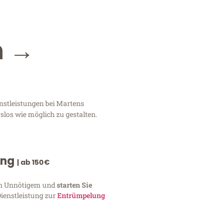
n →
nstleistungen bei Martens
slos wie möglich zu gestalten.
ung
| ab 150€
von Unnötigem und
starten Sie
Dienstleistung zur
Entrümpelung