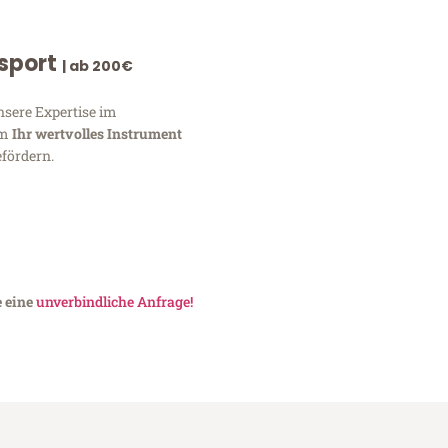
nsport
| ab 200€
nsere Expertise im
um
Ihr wertvolles Instrument
fördern.
e eine
unverbindliche Anfrage!