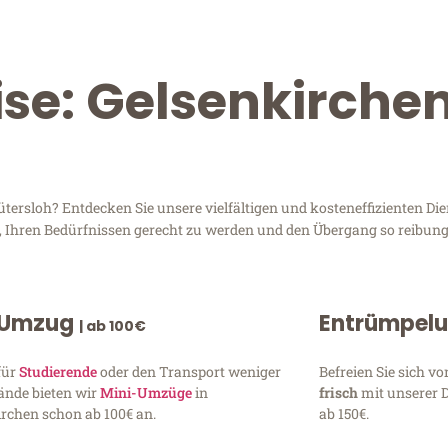
ise: Gelsenkirche
ersloh? Entdecken Sie unsere vielfältigen und kosteneffizienten Die
d, Ihren Bedürfnissen gerecht zu werden und den Übergang so reibung
 Umzug
Entrümpel
| ab 100€
für
Studierende
oder den Transport weniger
Befreien Sie sich 
ände bieten wir
Mini-Umzüge
in
frisch
mit unserer 
rchen schon ab 100€ an.
ab 150€.