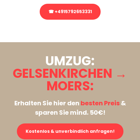
☎ +4915792653331
Stattdessen eine unverbindliche Anfrage senden
UMZUG:
GELSENKIRCHEN →
MOERS:
Erhalten Sie hier den
besten Preis
&
sparen Sie mind. 50€!
Kostenlos & unverbindlich anfragen!