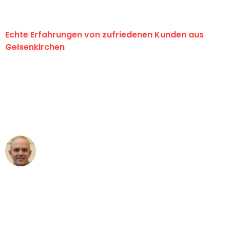
Echte Erfahrungen von zufriedenen Kunden aus
Gelsenkirchen
"Erste Klasse! Ein großes Dankeschön
an das gesamte Team von Martens
Umzugsservice für ihren
außergewöhnlichen Service!"
Frederik F.
Umzug in Gelsenkirchen
"Besser hätte ich mir den Umzug von
Gelsenkirchen nach Wien nicht
vorstellen können - DANKE!"