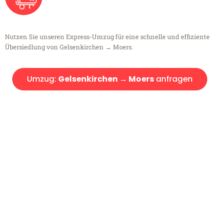
Nutzen Sie unseren Express-Umzug für eine schnelle und effiziente
Übersiedlung von Gelsenkirchen → Moers.
Umzug:
Gelsenkirchen → Moers
anfragen
Kostenlose Beratung!
Sie haben Fragen?
Sie haben Fragen zu Ihrem Transport oder benötigen eine Beratung
bezüglich Ihres Umzug?
Rufen Sie uns gerne an, unser Team aus Experten freut sich, Ihnen
kostenlos weiterzuhelfen!