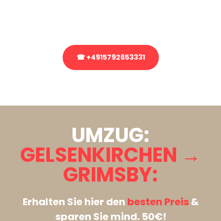
Rufen Sie uns gerne an, unser Team aus Experten freut sich, Ihnen
kostenlos weiterzuhelfen!
☎ +4915792653331
Stattdessen eine unverbindliche Anfrage senden
UMZUG:
GELSENKIRCHEN →
GRIMSBY:
Erhalten Sie hier den
besten Preis
&
sparen Sie mind. 50€!