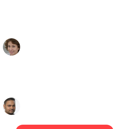
"Besser hätte ich mir den Umzug von
Gelsenkirchen nach Wien nicht
vorstellen können - DANKE!"
Maria W
Umzug von Gelsenkirchen nach Wien
"Mein Klavier kam in unter 24 Stunden
ohne einen Kratzer an - ein
erstklassiger Service!"
Ümit Y.
Klaviertransport in Gelsenkirchen