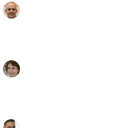
Frederik F.
Umzug in Gelsenkirchen
"Besser hätte ich mir den Umzug von
Gelsenkirchen nach Wien nicht
vorstellen können - DANKE!"
Maria W
Umzug von Gelsenkirchen nach Wien
"Mein Klavier kam in unter 24 Stunden
ohne einen Kratzer an - ein
erstklassiger Service!"
Ümit Y.