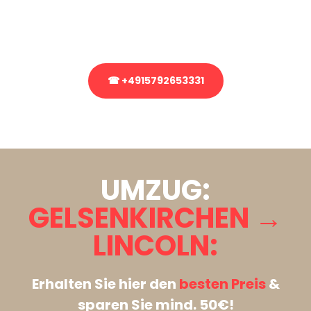
Rufen Sie uns gerne an, unser Team aus Experten freut sich, Ihnen
kostenlos weiterzuhelfen!
☎ +4915792653331
Stattdessen eine unverbindliche Anfrage senden
UMZUG:
GELSENKIRCHEN →
LINCOLN:
Erhalten Sie hier den
besten Preis
&
sparen Sie mind. 50€!